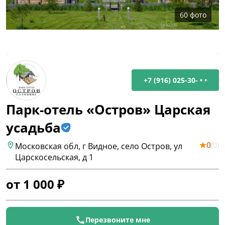
60
фото
+7 (916) 025-30- • •
Парк-отель «Остров» Царская
усадьба
0
(
0
)
Московская обл, г Видное, село Остров, ул
Царскосельская, д 1
от
1 000
₽
Перезвоните мне