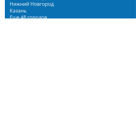
Нижний Новгород
Казань
Еще 48 городов
Чистопар Медиа
Главная
Новости
Статьи
Обзоры
Мероприятия
Народное голосование
О нас
О проекте
Описание функционала
Инструкция по эксплуатации
Полный список объектов
Для пользователя
Заявка на Народное голосование