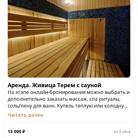
Аренда. Живица Терем с сауной
На этапе онлайн-бронирования можно выбрать и
дополнительно заказать массаж, спа ритуалы,
соль/пену для ванн. Купель теплую или холодную,
с запаренными вениками или без них.
Читать далее
Стоимость: от 13 000 ₽ / сутки
13 000
₽
за
3 часа