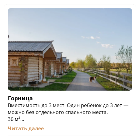
Горница
Вместимость до 3 мест. Один ребёнок до 3 лет —
можно без отдельного спального места.
36 м²
1 комн.
Читать далее
• Можно с питомцами
• Wi-Fi