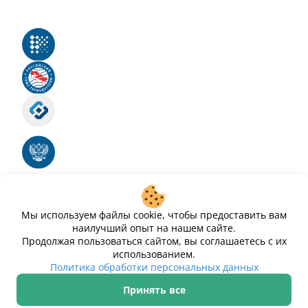
Реестр российского программного обеспечения
Российский союз туриндустрии
Роскомнадзор
Номер свидетельства ЭЛ № ФС 77 - 88575
Единый реестр российских программ для
электронных вычислительных машин и баз
данных
Свидетельство № 2025612293 «Чистопар»
Мы используем файлы cookie, чтобы предоставить вам
наилучший опыт на нашем сайте.
Продолжая пользоваться сайтом, вы соглашаетесь с их
использованием.
Политика обработки персональных данных
Принять все