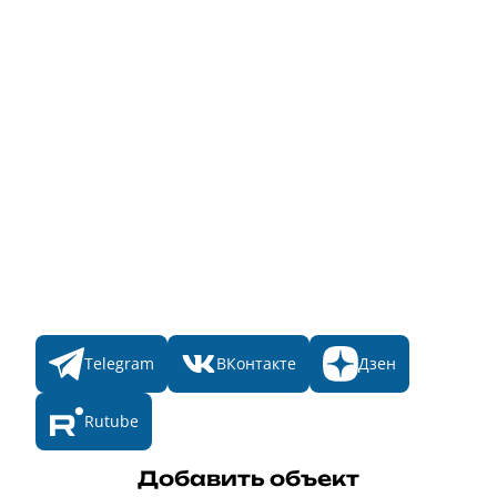
Для банного комплекса
Информация о стоимости
Народное голосование
Главная
Пульс
Номинации
Участникам
Итоги 2025
Конкурсы
Мы в соц. сетях
Telegram
ВКонтакте
Дзен
Rutube
Добавить объект