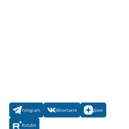
Для пользователя
Заявка на Народное голосование
Для банного комплекса
Информация о стоимости
Народное голосование
Главная
Пульс
Номинации
Участникам
Итоги 2025
Конкурсы
Мы в соц. сетях
Telegram
ВКонтакте
Дзен
Rutube