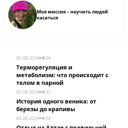
Моя миссия – научить людей
касаться
06.08.2026
•
24
СТАТЬИ
Терморегуляция и
метаболизм: что происходит с
телом в парной
05.08.2026
•
33
СТАТЬИ
История одного веника: от
березы до крапивы
04.08.2026
•
38
ОБЗОРЫ
Отдых на Алтае с правильной