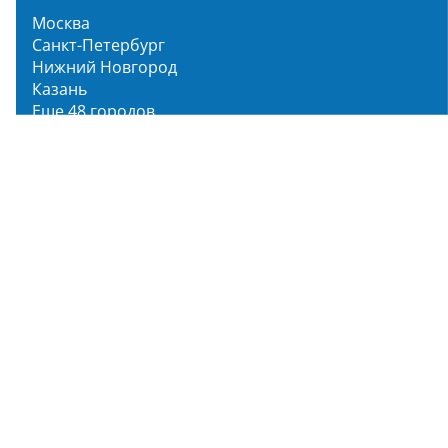
Москва
Санкт-Петербург
Нижний Новгород
Казань
Еще 48 городов
Чистопар Медиа
Главная
Новости
Статьи
Обзоры
Мероприятия
Народное голосование
О нас
О проекте
Описание функционала
Инструкция по эксплуатации
Полный список объектов