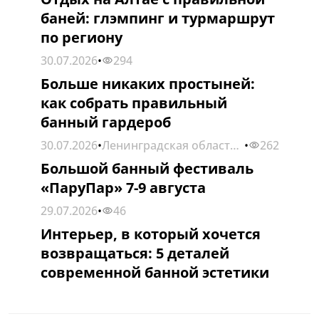
баней: глэмпинг и турмаршрут
по региону
30.07.2026
•
294
ИНТЕРВЬЮ
Больше никаких простыней:
как собрать правильный
банный гардероб
30.07.2026
•
Ленинградская область,
•
262
МЕРОПРИЯТИЯ
р-н Мяглово, «Мир
Большой банный фестиваль
Озер»
«ПаруПар» 7-9 августа
29.07.2026
•
46
СТАТЬИ
Интерьер, в который хочется
возвращаться: 5 деталей
современной банной эстетики