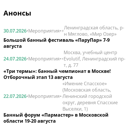
Анонсы
Ленинградская область, р-
30.07.2026
•
Мероприятия
•
н Мяглово, «Мир Озер»
Большой банный фестиваль «ПаруПар» 7-9
августа
Москва, учебный центр
24.07.2026
•
Мероприятия
•
Evolutif, Ленинградский пр-
т, д. 77
«Три термы»: банный чемпионат в Москве!
Отборочный этап 13 августа
«Имение Спасское»
(Московская область,
22.07.2026
•
Мероприятия
•
Ленинский городской
округ, деревня Спасские
Выселки, 1)
Банный форум «Пармастер» в Московской
области 19-20 августа