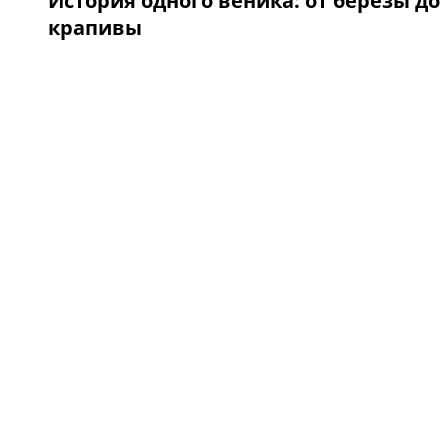
История одного веника: от березы до
крапивы