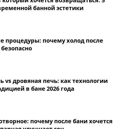
в который хочется возвращаться: 5
временной банной эстетики
е процедуры: почему холод после
 безопасно
ь vs дровяная печь: как технологии
адицией в бане 2026 года
отворное: почему после бани хочется
 парная улучшает сон