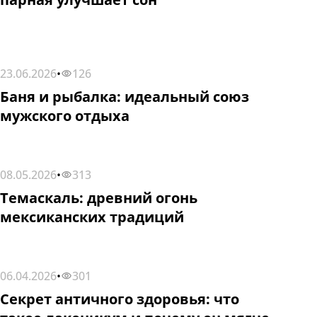
23.06.2026
•
126
СТАТЬИ
Баня и рыбалка: идеальный союз
мужского отдыха
08.05.2026
•
313
СТАТЬИ
Темаскаль: древний огонь
мексиканских традиций
06.04.2026
•
301
СТАТЬИ
Секрет античного здоровья: что