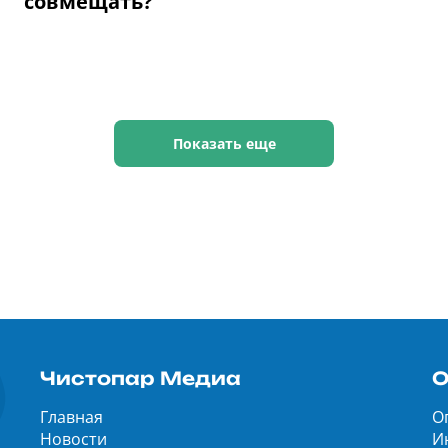
совмещать?
Показать еще
Чистопар Медиа
О
Главная
О
Новости
И