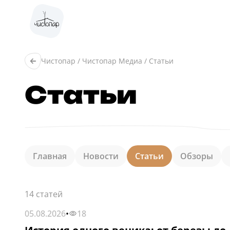
Чистопар
/
Чистопар Медиа
/
Статьи
Статьи
Главная
Новости
Статьи
Обзоры
14 статей
05.08.2026
•
18
СТАТЬИ