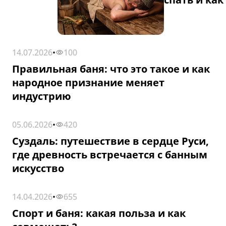
14.07.2026
•
100
СТАТЬИ
Правильная баня: что это такое и как
народное признание меняет
индустрию
05.06.2026
•
420
СТАТЬИ
Суздаль: путешествие в сердце Руси,
где древность встречается с банным
искусство
14.04.2026
•
655
СТАТЬИ
Спорт и баня: какая польза и как