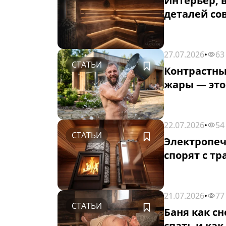
Интерьер, 
деталей со
27.07.2026
•
63
СТАТЬИ
Контрастны
жары — это
22.07.2026
•
54
СТАТЬИ
Электропеч
спорят с тр
21.07.2026
•
77
СТАТЬИ
Баня как сн
спать и как