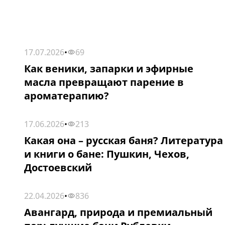
17.07.2026
•
69
СТАТЬИ
Как веники, запарки и эфирные
масла превращают парение в
ароматерапию?
17.06.2026
•
213
СТАТЬИ
Какая она – русская баня? Литература
и книги о бане: Пушкин, Чехов,
Достоевский
22.04.2026
•
836
СТАТЬИ
Авангард, природа и премиальный