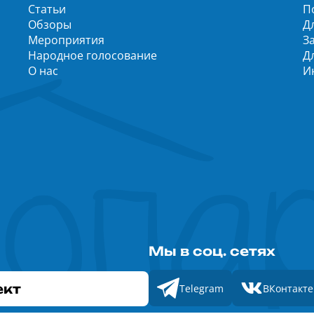
Статьи
П
Обзоры
Д
Мероприятия
З
Народное голосование
Д
О нас
И
Мы в соц. сетях
ект
Telegram
ВКонтакте