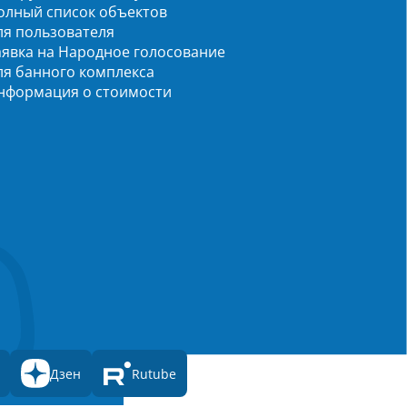
олный список объектов
ля пользователя
аявка на Народное голосование
ля банного комплекса
нформация о стоимости
Дзен
Rutube