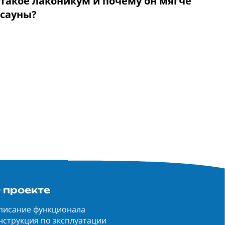
такое лаконикум и почему он мягче
сауны?
 проекте
писание функционала
нструкция по эксплуатации