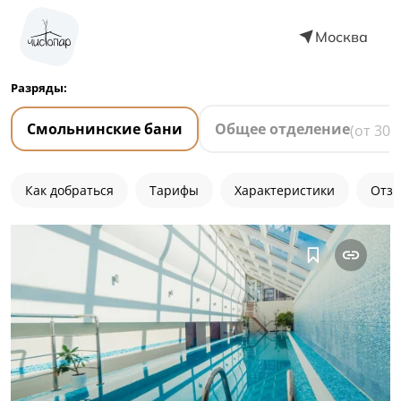
Москва
Разряды:
Смольнинские бани
Общее отделение
(от
300
Как добраться
Тарифы
Характеристики
Отзы