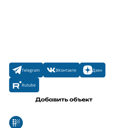
Главная
Пульс
Номинации
Участникам
Итоги 2025
Конкурсы
Мы в соц. сетях
Telegram
ВКонтакте
Дзен
Rutube
Добавить объект
Реестр российского программного обеспечения