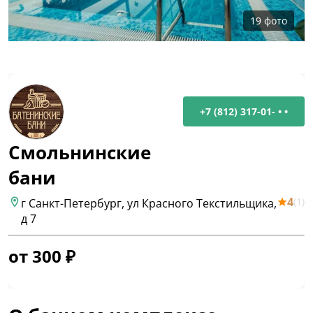
19
фото
+7 (812) 317-01- • •
Смольнинские
бани
4
(
1
)
г Санкт-Петербург, ул Красного Текстильщика,
д 7
от
300
₽