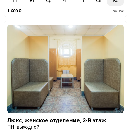
Пн
Вт
Ср
Чт
Пт
Сб
Вс
1 600
₽
за час
Люкс, женское отделение, 2-й этаж
ПН: выходной