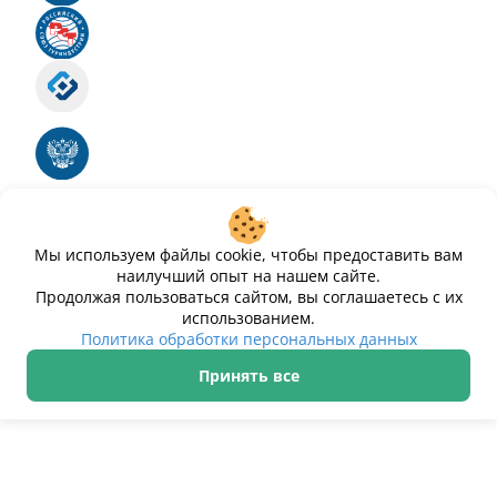
Российский союз туриндустрии
Роскомнадзор
Номер свидетельства ЭЛ № ФС 77 - 88575
Единый реестр российских программ для
электронных вычислительных машин и баз
данных
Свидетельство № 2025612293 «Чистопар»
Мы используем файлы cookie, чтобы предоставить вам
наилучший опыт на нашем сайте.
Продолжая пользоваться сайтом, вы соглашаетесь с их
использованием.
Политика обработки персональных данных
Принять все
ИП Дурманов Дмитрий Юрьевич ИНН 233000143489