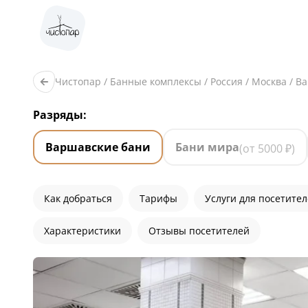
Чистопар
/
Банные комплексы
/
Россия
/
Москва
/
Ва
Разряды:
Варшавские бани
Бани мира
(от
5000
₽)
Как добраться
Тарифы
Услуги для посетите
Характеристики
Отзывы посетителей