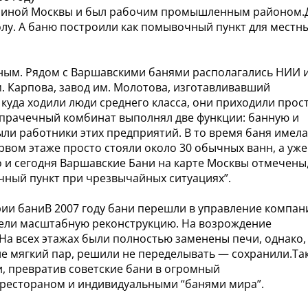
окраиной Москвы и был рабочим промышленным районом.
олу. А баню построили как помывочный пункт для местн
нным. Рядом с Варшавскими банями располагались НИИ 
. Карпова, завод им. Молотова, изготавливавший
куда ходили люди среднего класса, они приходили прос
о-прачечный комбинат выполнял две функции: банную и
и работники этих предприятий. В то время баня имела
вом этаже просто стояли около 30 обычных ванн, а уже
о и сегодня Варшавские Бани на карте Москвы отмечены
чный пункт при чрезвычайных ситуациях”.
ии баниВ 2007 году бани перешли в управление компан
вели масштабную реконструкцию. На возрождение
На всех этажах были полностью заменены печи, однако,
е мягкий пар, решили не переделывать — сохранили.Та
, превратив советские бани в огромный
рестораном и индивидуальными “банями мира”.