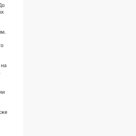
До
ых
им.
то
 на
,
ии
кже