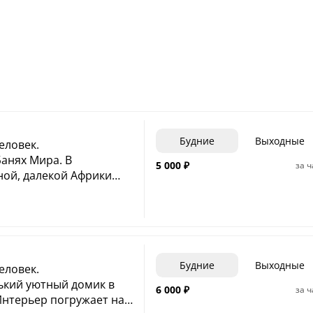
Будние
Выходные
еловек.
анях Мира. В
5 000
₽
за ч
ной, далекой Африки
великолепные рисунки
 в теплых оттенках.
плый по настроению
ля небольшой
Будние
Выходные
еловек.
кий уютный домик в
6 000
₽
за ч
Интерьер погружает нас