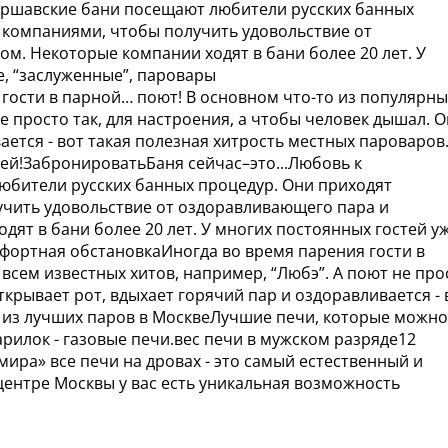
Варшавские бани посещают любители русских банных
компаниями, чтобы получить удовольствие от
ом. Некоторые компании ходят в бани более 20 лет. У
, “заслуженные”, паровары
ости в парной… поют! В основном что-то из популярны
е просто так, для настроения, а чтобы человек дышал. О
ается - вот такая полезная хитрость местных пароваров
тей!ЗабронироватьБаня сейчас–это...Любовь к
юбители русских банных процедур. Они приходят
чить удовольствие от оздоравливающего пара и
дят в бани более 20 лет. У многих постоянных гостей у
фортная обстановкаИногда во время парения гости в
всем известных хитов, например, “Любэ”. А поют не про
ткрывает рот, вдыхает горячий пар и оздоравливается - 
 из лучших паров в МосквеЛучшие печи, которые можно
рилок - газовые печи.вес печи в мужском разряде12
мира» все печи на дровах - это самый естественный и
 центре Москвы у вас есть уникальная возможность