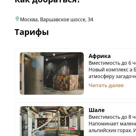
Москва, Варшавское шоссе, 34
Тарифы
Африка
Вместимость до 6 ч
Новый комплекс а Б
атмосферу загадоч
гостей погружают 
Читать далее
на стенах и отделка
Уютный и очень те
номер подойдтет д
Шале
компании.
- Русская парная;
Вместимость до 8 ч
- Комната отдыха;
Напоминает малень
- Купель.
альпийских горах. 