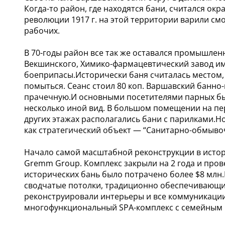
Когда-то район, где находятся бани, считался 
революции 1917 г. на этой территории варили см
рабочих.
В 70-годы район все так же оставался промышле
Векшинского, Химико-фармацевтический завод им
боеприпасы.Исторически баня считалась местом, 
помыться. Сеанс стоил 80 коп. Варшавский банн
прачечную.И основными посетителями парных был
несколько иной вид. В большом помещении на пер
других этажах располагались бани с парилками.Н
как стратегический объект — “Санитарно-обмыво
Начало самой масштабной реконструкции в истор
Gremm Group. Комплекс закрыли на 2 года и про
исторических бань было потрачено более $8 млн.
сводчатые потолки, традиционно обеспечивающи
реконструировали интерьеры и все коммуникации
многофункциональный SPA-комплекс с семейным 