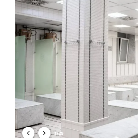
1
/
29