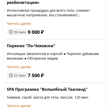
реабилитация»
Интенсивная процедура для всего тела: снимает
мышечное напряжение, восстанавливает
минеральный баланс, уменьшает воспаление и боль
Читать далее
9 000
₽
90
мин
Парение "По-Чеховски"
Ингаляция эвкалиптом в парной ● Парение дубовыми
вениками ● Обтирание мёдом
Читать далее
7 500
₽
25
мин
SPA Программа "Волшебный Таиланд"
Хаммам, скраб, маска для тела, массаж. 120 мин.
Читать далее