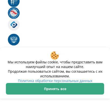
Реестр российского программного обеспечения
Российский союз туриндустрии
Роскомнадзор
Номер свидетельства ЭЛ № ФС 77 - 88575
Единый реестр российских программ для
электронных вычислительных машин и баз
данных
Свидетельство № 2025612293 «Чистопар»
Мы используем файлы cookie, чтобы предоставить вам
наилучший опыт на нашем сайте.
Продолжая пользоваться сайтом, вы соглашаетесь с их
использованием.
Политика обработки персональных данных
Принять все
ИП Дурманов Дмитрий Юрьевич ИНН 233000143489