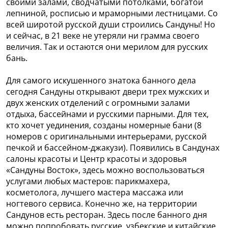
своими залами, сводчатыми потолками, богатой
лепниной, росписью и мраморными лестницами. Со
всей широтой русской души строились Сандуны! Но
и сейчас, в 21 веке не утеряли ни грамма своего
величия. Так и остаются они мерилом для русских
бань.
Для самого искушенного знатока банного дела
сегодня Сандуны открывают двери трех мужских и
двух женских отделений с огромными залами
отдыха, бассейнами и русскими парными. Для тех,
кто хочет уединения, созданы номерные бани (8
номеров с оригинальными интерьерами, русской
печкой и бассейном-джакузи). Появились в Сандунах
салоны красоты и Центр красоты и здоровья
«Сандуны Восток», здесь можно воспользоваться
услугами любых мастеров: парикмахера,
косметолога, лучшего мастера массажа или
ногтевого сервиса. Конечно же, на территории
Сандунов есть ресторан. Здесь после банного дня
можно попробовать русские, узбекские и китайские