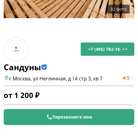
32
фото
+7 (495) 782-18- • •
Сандуны
5
(
2
)
г Москва, ул Неглинная, д 14 стр 3, кв 7
от
1 200
₽
Перезвоните мне