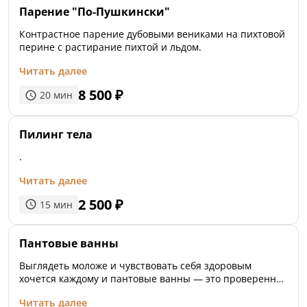
Парение "По-Пушкински"
Контрастное парение дубовыми вениками на пихтовой
перине с растирание пихтой и льдом.
Читать далее
8 500
₽
20
мин
Пилинг тела
.
Читать далее
2 500
₽
15
мин
Пантовые ванны
Выглядеть моложе и чувствовать себя здоровым
хочется каждому и пантовые ванны — это проверенное
средство, которое способно замедлить процессы
Читать далее
старения и вернуть былую силу, энергию и любовь к