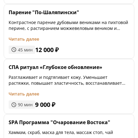
Парение "По-Шаляпински"
Контрастное парение дубовыми вениками на пихтовой
перине, с растиранием можжевеловым веником и
льдом ● Мойка ● Скрабирование
Читать далее
12 000
₽
45
мин
СПА ритуал «Глубокое обновление»
Разглаживает и подтягивает кожу. Уменьшает
растяжки, повышает эластичность, восстанавливает
кожу, обеспечивает антиоксидантную защиту
Читать далее
9 000
₽
90
мин
SPA Программа "Очарование Востока"
Хаммам, скраб, маска для тела, массаж стоп, чай