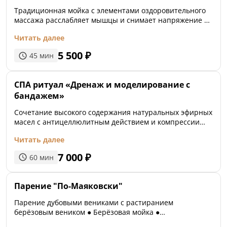
гели для душа, шампунь, фен для сушки волос и
Традиционная мойка с элементами оздоровительного
одно парковочное место на номер по
массажа расслабляет мышцы и снимает напряжение в
предварительной записи.
теле, оставив приятное ощущение легкости и аромат
Читать далее
Сандуновского мыла.
5 500
₽
45
мин
СПА ритуал «Дренаж и моделирование с
бандажем»
Сочетание высокого содержания натуральных эфирных
масел с антицеллюлитным действием и компрессии
эластичных бинтов. Придаёт чувство лёгкости и
Читать далее
эффективно уменьшает объёмы. Рекомендуется для
курса похудения
7 000
₽
60
мин
Парение "По-Маяковски"
Парение дубовыми вениками с растиранием
берёзовым веником ● Берёзовая мойка ●
Скрабирование