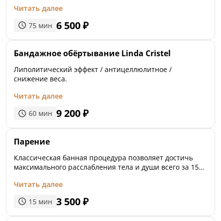
Читать далее
6 500
₽
75
мин
Бандажное обёртывание Linda Cristel
Липолитический эффект / антицеллюлитное /
снижение веса.
Читать далее
9 200
₽
60
мин
Парение
Классическая банная процедура позволяет достичь
максимального расслабления тела и души всего за 15
минут. Парильщик работает с березовыми или
Читать далее
дубовыми вениками на ваш выбор.
3 500
₽
15
мин