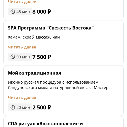
Читать далее
8 000
₽
45
мин
SPA Программа "Свежесть Востока"
Хамам, скраб, массаж, чай
Читать далее
7 500
₽
90
мин
Мойка традиционная
Иконно русская процедура с использованием
Сандуновского мыла и натуральной люфы. Мастер
взбивает ароматную пену и массажными движениями
Читать далее
наносит ее с помощью мочалки. Невероятный пилинг-
эффект и ощущение чистоты гарантированы.
2 500
₽
20
мин
СПА ритуал «Восстановление и