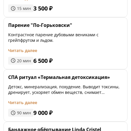
жизни.
3 500
₽
15
мин
Парение "По-Горьковски"
Контрастное парение дубовыми вениками с
грейпфрутом и льдом.
Читать далее
6 500
₽
20
мин
СПА ритуал «Термальная детоксикация»
Детокс, минерализация, похудение. Выводит токсины,
дренирует, ускоряет обмен веществ, снимает
мышечное напряжение, коррекция целлюлита
Читать далее
9 000
₽
90
мин
Бандажное обёртывание Linda Cristel