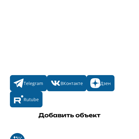
Народное голосование
Главная
Пульс
Номинации
Участникам
Итоги 2025
Конкурсы
Мы в соц. сетях
Telegram
ВКонтакте
Дзен
Rutube
Добавить объект