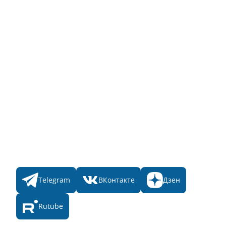
Заявка на Народное голосование
Для банного комплекса
Информация о стоимости
Народное голосование
Главная
Пульс
Номинации
Участникам
Итоги 2025
Конкурсы
Мы в соц. сетях
Telegram
ВКонтакте
Дзен
Rutube