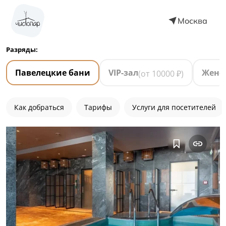
Москва
Разряды:
Павелецкие бани
VIP-зал
Женс
(от
10000
₽)
Как добраться
Тарифы
Услуги для посетителей