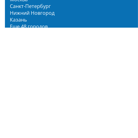
Санкт-Петербург
Нижний Новгород
Казань
Еще 48 городов
Чистопар Медиа
Главная
Новости
Статьи
Обзоры
Мероприятия
Народное голосование
О нас
О проекте
Описание функционала
Инструкция по эксплуатации
Полный список объектов
Для пользователя