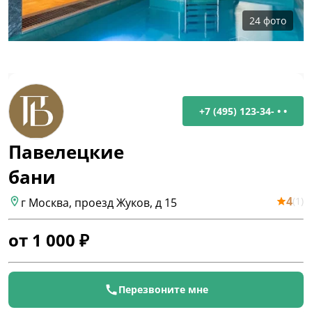
24
фото
+7 (495) 123-34- • •
Павелецкие
бани
4
(
1
)
г Москва, проезд Жуков, д 15
от
1 000
₽
Перезвоните мне