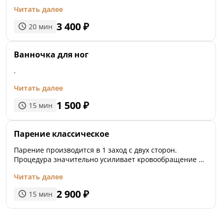
холодную купель или под ведро ледяной воды. После
Читать далее
осуществляется пропарка второй стороны тела.
Главная цель такой процедуры заключается в резкой
3 400
₽
20
мин
смене температурных режимов, что способствует
закаливанию организма.
Ванночка для ног
.
Читать далее
1 500
₽
15
мин
Парение классическое
Парение производится в 1 заход с двух сторон.
Процедура значительно усиливает кровообращение и
нормализует обменные процессы
Читать далее
2 900
₽
15
мин