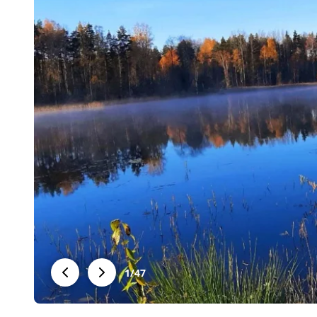
1
/
47