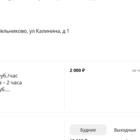
ельниково, ул Калинина, д 1
2 000
₽
за ч
уб./час
– 2 часа
уб.
 стоимость.
т
Будние
Выходные