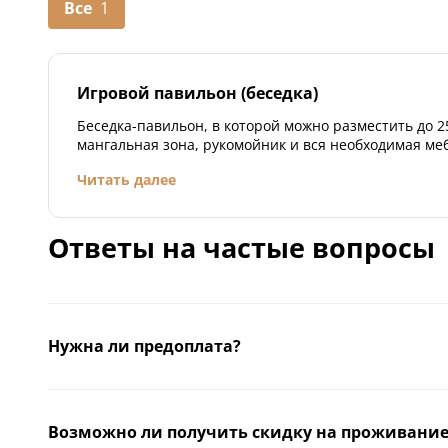
Все
1
2 этаж. Две спальни
электрический чайн
односпальными кро
спутниковым TV.
Спальня с двумя о
• В санузле душевая
кроватями. Спальня
раковина, туалетна
Игровой павильон (беседка)
кроватью. Санузел 
Что включено в ст
Что включено в ст
Мангал, шампура, п
Беседка-павильон, в которой можно разместить до 25 человек. Есть
Крытый мангал, шам
на кухне, постельн
мангальная зона, рукомойник и вся необходимая ме
техника на кухне, 
полотенца, парковк
также расположен туалет). До озера идти 5 минут.
Читать далее
принадлежности и 
детская площадка.
Ответы на частые вопросы
Нужна ли предоплата?
Возможно ли получить скидку на проживание