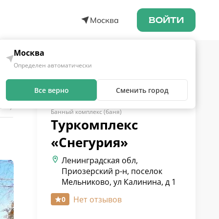
Москва
ВОЙТИ
Москва
Определен автоматически
Все верно
Сменить город
0
₽)
Банный комплекс (баня)
Туркомплекс
«Снегурия»
Ленинградская обл,
Приозерский р-н, поселок
Мельниково, ул Калинина, д 1
Нет отзывов
0