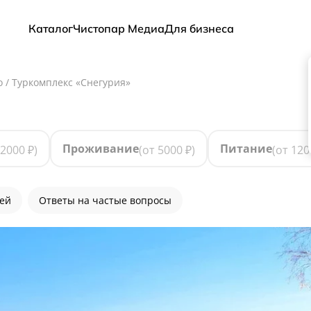
Каталог
Чистопар Медиа
Для бизнеса
о
/
Туркомплекс «Снегурия»
Проживание
Питание
2000
₽)
(от
5000
₽)
(от
120
лей
Ответы на частые вопросы