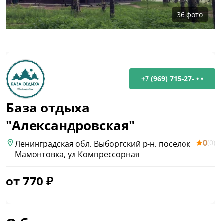
36
фото
+7 (969) 715-27- • •
База отдыха
"Александровская"
0
(
0
)
Ленинградская обл, Выборгский р-н, поселок
Мамонтовка, ул Компрессорная
от
770
₽