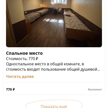
Спальное место
Стоимость: 770 ₽
Односпальное место в общей комнате, в
стоимость входит пользование общей душевой
комнатой и общей кухней. Комплект спального
Читать далее
белья входит в стоимость.
770
₽
безлимит
Показать ещё