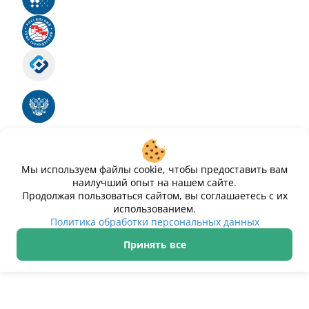
Российский союз туриндустрии
Роскомнадзор
Номер свидетельства ЭЛ № ФС 77 - 88575
Единый реестр российских программ для
электронных вычислительных машин и баз
данных
Свидетельство № 2025612293 «Чистопар»
Мы используем файлы cookie, чтобы предоставить вам
наилучший опыт на нашем сайте.
Продолжая пользоваться сайтом, вы соглашаетесь с их
использованием.
Политика обработки персональных данных
Принять все
ИП Дурманов Дмитрий Юрьевич ИНН 233000143489