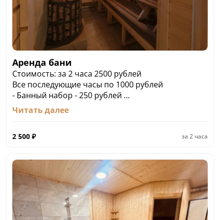
Аренда бани
Стоимость: за 2 часа 2500 рублей
Все последующие часы по 1000 рублей
- Банный набор - 250 рублей
- Дополнительная простынь - 100 рублей
Читать далее
- Аренда теннисного стола - 150 рублей/час
- Аренда беседки - мангала - 300 рублей
2 500
₽
за
2 часа
- Мангальный набор - 100 рублей
ПРОСЬБА ОБРАТИТЬ ВНИМАНИЕ: АРЕНДА БАНИ
ПРОИЗВОДИТСЯ ПО ПРЕДВАРИТЕЛЬНОЙ
ПРЕДОПЛАТЕ 50%.