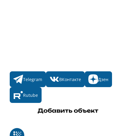
Народное голосование
Главная
Пульс
Номинации
Участникам
Итоги 2025
Конкурсы
Мы в соц. сетях
Telegram
ВКонтакте
Дзен
Rutube
Добавить объект
Реестр российского программного обеспечения