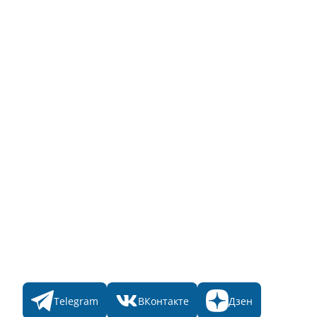
Инструкция по эксплуатации
Полный список объектов
Для пользователя
Заявка на Народное голосование
Для банного комплекса
Информация о стоимости
Народное голосование
Главная
Пульс
Номинации
Участникам
Итоги 2025
Конкурсы
Мы в соц. сетях
Telegram
ВКонтакте
Дзен