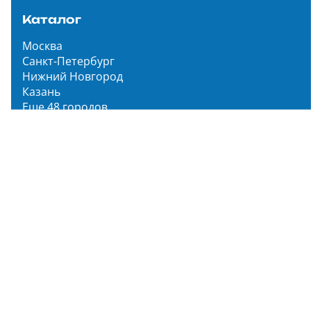
Каталог
Москва
Санкт-Петербург
Нижний Новгород
Казань
Еще 48 городов
Чистопар Медиа
Главная
Новости
Статьи
Обзоры
Мероприятия
Народное голосование
О нас
О проекте
Описание функционала