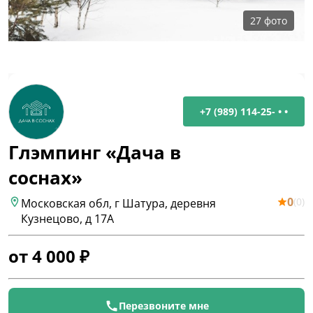
27
фото
+7 (989) 114-25- • •
Глэмпинг «Дача в
соснах»
0
(
0
)
Московская обл, г Шатура, деревня
Кузнецово, д 17А
от
4 000
₽
Перезвоните мне