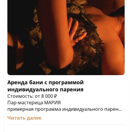
Аренда бани с программой
индивидуального парения
Стоимость: от 8 000 ₽
Пар-мастерица МАРИЯ
примерная программа индивидуального парения
▸ Первый пар, бесконтактное парение
Читать далее
Знакомство с ароматами трав - донник, ромашка,
анис, погружаемся в ощущение тепла на сенном