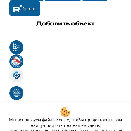
Rutube
Добавить объект
Реестр российского программного обеспечения
Российский союз туриндустрии
Роскомнадзор
Номер свидетельства ЭЛ № ФС 77 - 88575
Единый реестр российских программ для
электронных вычислительных машин и баз
данных
Свидетельство № 2025612293 «Чистопар»
Мы используем файлы cookie, чтобы предоставить вам
наилучший опыт на нашем сайте.
Продолжая пользоваться сайтом, вы соглашаетесь с их