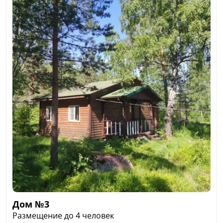
посуда, столовые приборы, микроволновая печь,
электрический чайник, плита на две конфорки,
холодильник, фен, телевизор. По запросу
предоставляется детская кроватка и стульчик для
кормления.
В стоимость аренды дома входит: постельное
белье, небольшие полотенца, средство для мытья
посуды, мыло для рук, туалетная бумага,
интернет, спутниковое телевидение, охраняемая
парковка, детская площадка, мини-ферма.
Размещение: до 6 человек (+ дополнительное
место для детей до 12 лет)
Площадь дома: 60 кв.м.
Дом №3
Размещение до 4 человек