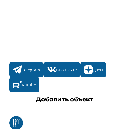
Главная
Пульс
Номинации
Участникам
Итоги 2025
Конкурсы
Мы в соц. сетях
Telegram
ВКонтакте
Дзен
Rutube
Добавить объект
Реестр российского программного обеспечения