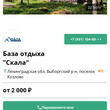
22
фото
+7 (931) 104-00- • •
База отдыха
"Скала"
0
(
0
)
Ленинградская обл, Выборгский р-н, поселок
Козлово
от
2 000
₽
Перезвоните мне