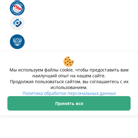
Российский союз туриндустрии
Роскомнадзор
Номер свидетельства ЭЛ № ФС 77 - 88575
Единый реестр российских программ для
электронных вычислительных машин и баз
данных
Свидетельство № 2025612293 «Чистопар»
Мы используем файлы cookie, чтобы предоставить вам
наилучший опыт на нашем сайте.
Продолжая пользоваться сайтом, вы соглашаетесь с их
использованием.
Политика обработки персональных данных
Принять все
ИП Дурманов Дмитрий Юрьевич ИНН 233000143489