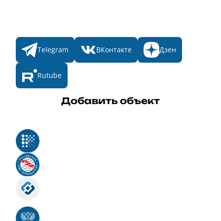
Мы в соц. сетях
Telegram
ВКонтакте
Дзен
Rutube
Добавить объект
Реестр российского программного обеспечения
Российский союз туриндустрии
Роскомнадзор
Номер свидетельства ЭЛ № ФС 77 - 88575
Единый реестр российских программ для
электронных вычислительных машин и баз