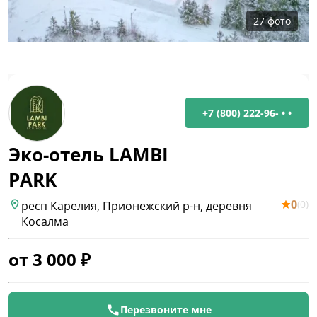
27
фото
+7 (800) 222-96- • •
Эко-отель LAMBI
PARK
0
(
0
)
респ Карелия, Прионежский р-н, деревня
Косалма
от
3 000
₽
Перезвоните мне