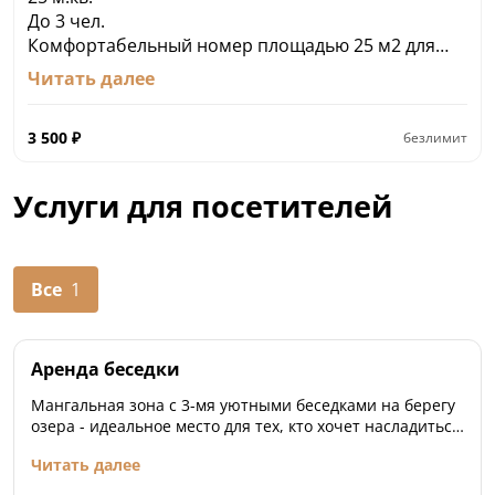
До 3 чел.
Комфортабельный номер площадью 25 м2 для
отдыха до 3-х человек с двуспальной кроватью,
Читать далее
креслом-кроватью, кухонной зоной и удобной
террасой с потрясающими видами на озеро.
3 500
₽
безлимит
Тёплые полы и система климат-контроля создают
уютную атмосферу для полноценного отдыха. Из
номера открываются прекрасные виды на озеро.
Услуги для посетителей
Ванная комната имеет все удобства для принятия
душа, включая нужную косметику.
Стоимость: от 3 500 руб./сутки
Все
1
Аренда беседки
Мангальная зона с 3-мя уютными беседками на берегу
озера - идеальное место для тех, кто хочет насладиться
природой Карелии в комфортной обстановке.
Читать далее
Мангальная зона позволит приготовить вкусные
шашлыки и отлично провести время в беседке у