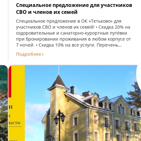
Специальное предложение для участников
СВО и членов их семей
Специальное предложение в ОК «Тетьково» для
участников СВО и членов их семей! • Скидка 20% на
оздоровительные и санаторно-курортные путёвки
при бронировании проживания в любом корпусе от
7 ночей. • Скидка 10% на все услуги. Перечень
документов для предоставления скидок: 1. Справка о
Подробнее
подтверждении статуса участника СВО; 2. Документ
члена семьи, подтверждающий родство с
участником СВО; 3. Справка из образовательной
организации об обучении по очной форме обучения.
Членами семьи участников СВО являются: 1. Супруга
7
(супруг); 2. Дети до 18 лет, в том числе усыновленные
(удочеренные) или находящиеся под опекой
(попечительством); 3. Дети старше 18 лет,
обучающиеся в образовательных организациях по
очной форме обучения, в том числе усыновленные
(удочеренные) или находящиеся под опекой
(попечительством); 4. Родители (отец и мать),
усыновители. Перечень услуг и процедур, входящих
в оздоровительные и санаторно-курортные путевки
стандартный. В случае отказа от одной или