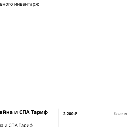
вного инвентаря;
ейна и СПА Тариф
2 200
₽
безлим
а и СПА Тариф