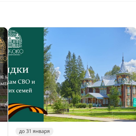
0 человек.
.
ублей.
до
31
января