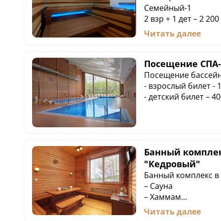
Семейный-1
2 взр + 1 дет – 2 200
Посещение бассейн
Читать далее
Семейный-2
2 взр + 2 дет – 2 500
Посещение бассейн
Посещение СПА
(от 10 чел.) – 1000 р
Посещение бассейн
- взрослый билет - 
- детский билет – 40
Банный комплек
"Кедровый"
Банный комплекс в
– Сауна
– Хаммам
– Гидромассажная 
Читать далее
– Кедровые ведра 