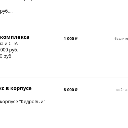
 руб.
а и СПА Тариф
 руб.
а + комплексный обед
-комплекса
1 000
₽
безлим
уб.
а и СПА
1000 руб.
0 руб.
с в корпусе
8 000
₽
за
2 ча
 корпусе "Кедровый"
ванна
для обливания