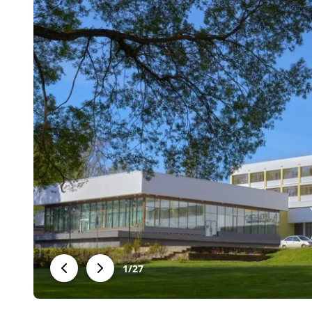
1
/
27