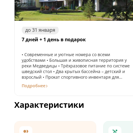
до
31
января
7 дней + 1 день в подарок
• Современные и уютные номера со всеми
удобствами • Большая и живописная территория у
реки Медведицы • Трёхразовое питание по системе
шведский стол • Два крытых бассейна – детский и
взрослый • Прокат спортивного инвентаря для
любого вида активного отдыха • Экскурсии,
Подробнее
кинопоказы, музыкальные вечера, анимационные
программы для детей Акция действует до 31 января
2027 года, не суммируется с другими предложениями
Характеристики
и скидками. Специальное предложение не действует
в период высокого сезона и праздничные дни:
20.02.26 г. – 23.02.26 г.; 06.03.26 г. – 09.03.26 г.;
30.04.26 г. – 03.05.26 г.; 08.05.26 г. – 11.05.26 г.;
01.06.26 г. – 30.08.26 г.; 29.12.26 г. – 10.01.27 г.