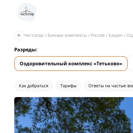
Чистопар
/
Банные комплексы
/
Россия
/
Кашин
/
Оз
Разряды:
Оздоровительный комплекс «Тетьково»
Как добраться
Тарифы
Ответы на частые в