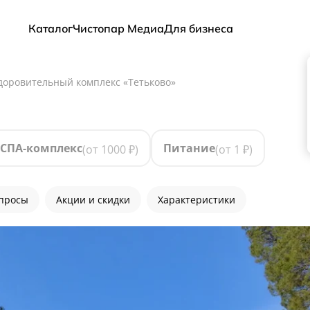
Каталог
Чистопар Медиа
Для бизнеса
доровительный комплекс «Тетьково»
СПА-комплекс
Питание
(от
1000
₽)
(от
1
₽)
опросы
Акции и скидки
Характеристики