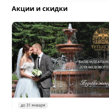
– Зона отдыха
Акции и скидки
Вместимость – до 1
Один сеанс - 2 часа
Стоимость – 8 000 р
до
31
января