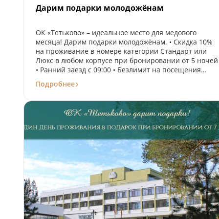
Дарим подарки молодожёнам
ОК «Тетьково» – идеальное место для медового
месяца! Дарим подарки молодожёнам. • Скидка 10%
на проживание в номере категории Стандарт или
Люкс в любом корпусе при бронировании от 5 ночей
• Ранний заезд с 09:00 • Безлимит на посещения
бассейна и тренажёрного зала • Комплимент в виде
Подробнее
бутылки игристого вина и фруктов от нас! Если Вы
поженились не больше трёх месяцев назад на
момент заезда, всё, что Вам остаётся сделать –
показать свидетельство о заключении брака. Ждём
Вас в самом романтичном и красивом месте
Тверской области! Акция действует до 31 января 202
года и не суммируется с другими предложениями и
скидками. Телефон бронирования: 8 (800) 550-77-80