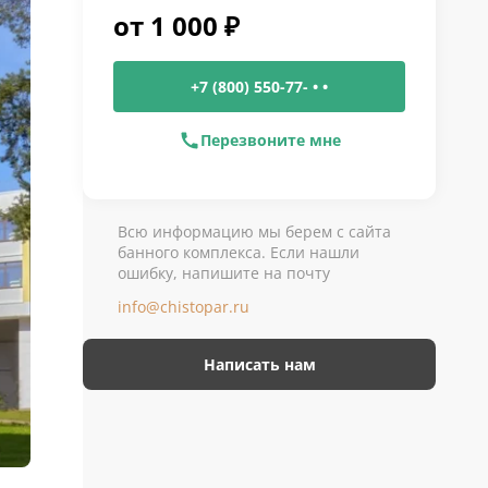
от
1 000
₽
+7 (800) 550-77- • •
Перезвоните мне
Всю информацию мы берем с сайта
банного комплекса. Если нашли
ошибку, напишите на почту
info@chistopar.ru
Написать нам