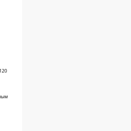
120
рным