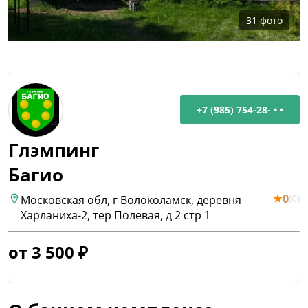
31
фото
+7 (985) 754-28- • •
Глэмпинг
Багио
0
(
0
)
Московская обл, г Волоколамск, деревня
Харланиха-2, тер Полевая, д 2 стр 1
от
3 500
₽