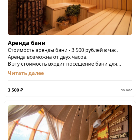
Аренда бани
Стоимость аренды бани - 3 500 рублей в час.
Аренда возможна от двух часов.
В эту стоимость входит посещение бани для
четырех человек.
Читать далее
Каждый дополнительный гость оплачивается
отдельно, стоимость - 2 000 рублей с человека.
3 500
₽
за час
Максимальная вместимость бани единовременно
— шесть человек. Дополнительно у
администратора можно приобрести банные
веники, скрабы, сенной матрас и подушку.
Также можно заказать эксклюзивную программу
парений с профессиональным банщиком.