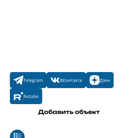
Народное голосование
Главная
Пульс
Номинации
Участникам
Итоги 2025
Конкурсы
Мы в соц. сетях
Telegram
ВКонтакте
Дзен
Rutube
Добавить объект
Реестр российского программного обеспечения