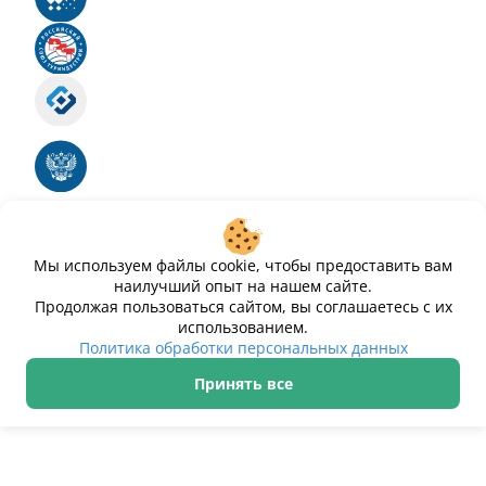
Российский союз туриндустрии
Роскомнадзор
Номер свидетельства ЭЛ № ФС 77 - 88575
Единый реестр российских программ для
электронных вычислительных машин и баз
данных
Свидетельство № 2025612293 «Чистопар»
Мы используем файлы cookie, чтобы предоставить вам
наилучший опыт на нашем сайте.
Продолжая пользоваться сайтом, вы соглашаетесь с их
использованием.
Политика обработки персональных данных
Принять все
ИП Дурманов Дмитрий Юрьевич ИНН 233000143489