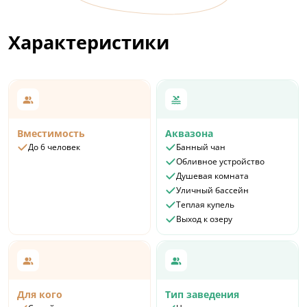
обогревателями. Внутри есть все необходимое
для комфортного проживания: кухня и ванная
Характеристики
комната, плита, чайник, холодильник,
кофемашина, посуда и приборы. В сфере есть
кровать для ребенка на втором ярусе, и спальное
место на раскладном пуфе.
Стоимость: от 6 900 ₽ за 1 ночь
Вместимость
Аквазона
До 6 человек
Банный чан
Обливное устройство
Душевая комната
Уличный бассейн
Теплая купель
Выход к озеру
Для кого
Тип заведения