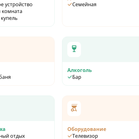
е устройство
Семейная
 комната
 входит:
 купель
тером
подбор программы
игиены
Алкоголь
 баня
Бар
ха
Оборудование
ный отдых
Телевизор