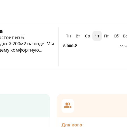
а
Пн
Вт
Ср
Чт
Пт
Сб
В
стоит из 6
джей 200м2 на воде. Мы
8 000
₽
за ч
щему комфортную
а как для пары, так и
ей
го коттеджа -
просторной
 смотровым окном и
.
 - 4 часа
остей
ополнительного гостя
Для кого