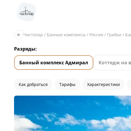
Чистопар
/
Банные комплексы
/
Россия
/
Грибки
/
Ба
Разряды:
Банный комплекс Адмирал
Коттедж на 
Как добраться
Тарифы
Характеристики