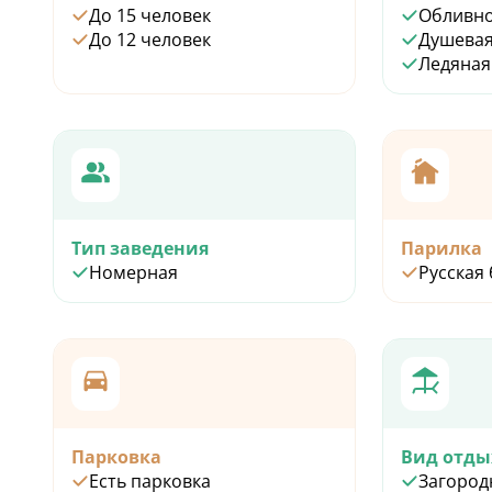
До 15 человек
Обливно
До 12 человек
Душевая
В стоимость аренды
Ледяная
-аромапарение
-знакомство с мас
-индивидуальный 
парения
-средства личной г
-холодная купель
Тип заведения
Парилка
Номерная
Русская
Парковка
Вид отды
Есть парковка
Загород