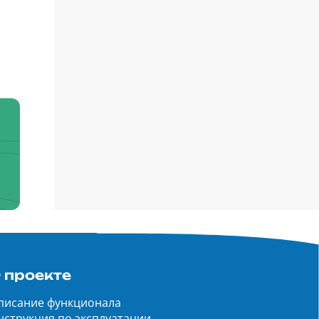
 проекте
писание функционала
нструкция по эксплуатации