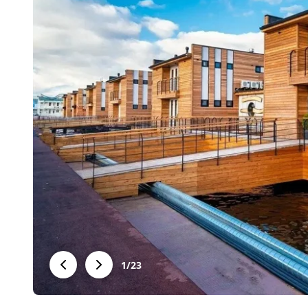
1
/
23