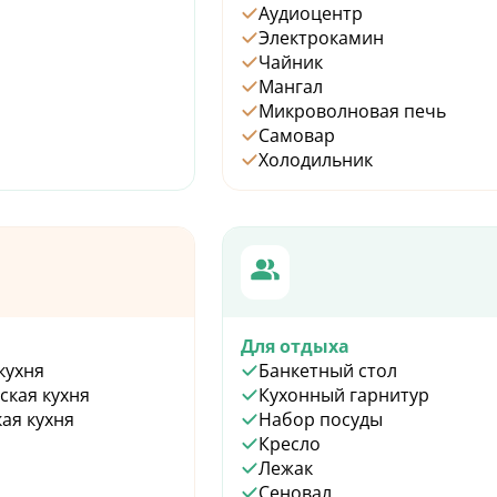
Аудиоцентр
Электрокамин
Чайник
Мангал
Микроволновая печь
Самовар
Холодильник
Для отдыха
кухня
Банкетный стол
ская кухня
Кухонный гарнитур
ая кухня
Набор посуды
Кресло
Лежак
Сеновал