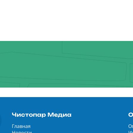
Чистопар Медиа
О
Главная
О
Новости
И