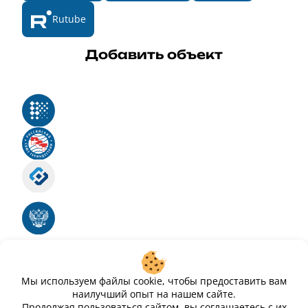
Rutube
Добавить объект
Реестр российского программного обеспечения
Российский союз туриндустрии
Роскомнадзор
Номер свидетельства ЭЛ № ФС 77 - 88575
Единый реестр российских программ для
электронных вычислительных машин и баз
данных
Свидетельство № 2025612293 «Чистопар»
Мы используем файлы cookie, чтобы предоставить вам
наилучший опыт на нашем сайте.
Продолжая пользоваться сайтом, вы соглашаетесь с их