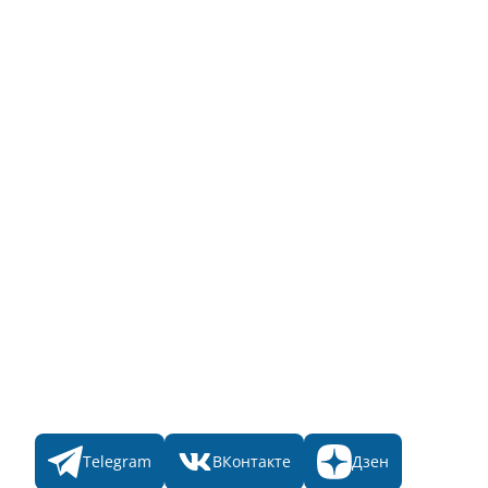
Инструкция по эксплуатации
Полный список объектов
Для пользователя
Заявка на Народное голосование
Для банного комплекса
Информация о стоимости
Народное голосование
Главная
Пульс
Номинации
Участникам
Итоги 2025
Конкурсы
Мы в соц. сетях
Telegram
ВКонтакте
Дзен