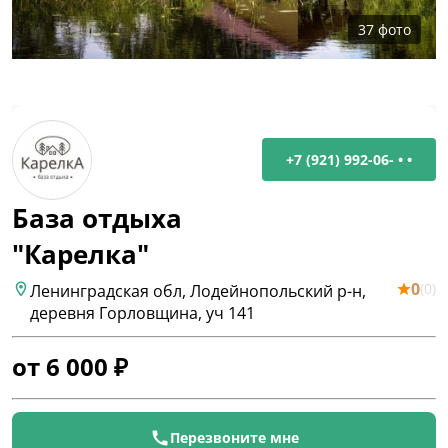
37
фото
+7 (921) 992-06- • •
База отдыха
"Карелка"
0
(
0
)
Ленинградская обл, Лодейнопольский р-н,
деревня Горловщина, уч 141
от
6 000
₽
Перезвоните мне