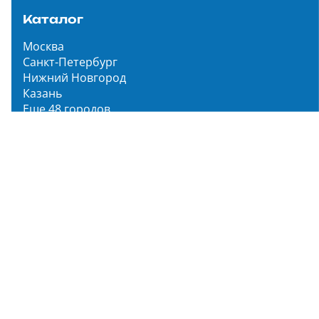
Каталог
Москва
Санкт-Петербург
Нижний Новгород
Казань
Еще 48 городов
Чистопар Медиа
Главная
Новости
Статьи
Обзоры
Мероприятия
Народное голосование
О нас
О проекте
Описание функционала