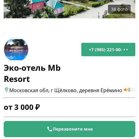
38
фото
+7 (985) 221-00- • •
Эко-отель Mb
Resort
0
(
0
)
Московская обл, г Щёлково, деревня Ерёмино
от
3 000
₽
Перезвоните мне