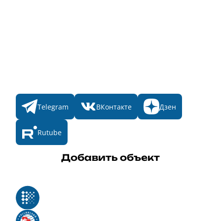
Главная
Пульс
Номинации
Участникам
Итоги 2025
Конкурсы
Мы в соц. сетях
Telegram
ВКонтакте
Дзен
Rutube
Добавить объект
Реестр российского программного обеспечения