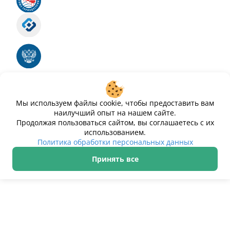
Российский союз туриндустрии
Роскомнадзор
Номер свидетельства ЭЛ № ФС 77 - 88575
Единый реестр российских программ для
электронных вычислительных машин и баз
данных
Свидетельство № 2025612293 «Чистопар»
Мы используем файлы cookie, чтобы предоставить вам
наилучший опыт на нашем сайте.
Продолжая пользоваться сайтом, вы соглашаетесь с их
использованием.
Политика обработки персональных данных
Принять все
ИП Дурманов Дмитрий Юрьевич ИНН 233000143489
Политика обработки персональных данных