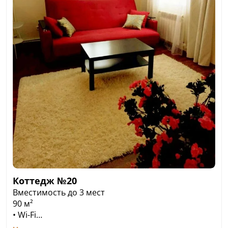
Коттедж №20
Вместимость до 3 мест
90 м²
• Wi-Fi
• Двуспальная кровать