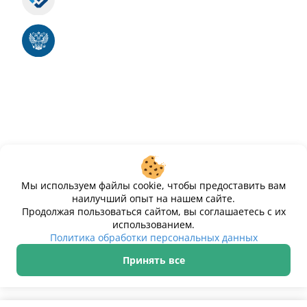
Номер свидетельства ЭЛ № ФС 77 - 88575
Единый реестр российских программ для
электронных вычислительных машин и баз
данных
Свидетельство № 2025612293 «Чистопар»
Мы используем файлы cookie, чтобы предоставить вам
наилучший опыт на нашем сайте.
Продолжая пользоваться сайтом, вы соглашаетесь с их
использованием.
ИП Дурманов Дмитрий Юрьевич ИНН 233000143489
Политика обработки персональных данных
Принять все
Политика обработки персональных данных
© 2021–2026 Чистопар