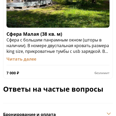
Сфера Малая (38 кв. м)
Сфера с большим панрамным окном (шторы в
наличии). В номере двуспальная кровать размера
king size, прикроватные тумбы с usb зарядкой. В
номере журнальный столик со стульями. В
Читать далее
обособленной зоне расположена кухня с
микроволновой печью и посудой, мини-
7 000
₽
безлимит
холодильник. В санузле имеется фен, в некоторых
номерах зеркало с подсветкой.
Стоимость: от 7 000 ₽ / ночь
Ответы на частые вопросы
Бронирование и оплата