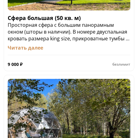
Сфера большая (50 кв. м)
Просторная сфера с большим панорамным
окном (шторы в наличии). В номере двуспальная
кровать размера king size, прикроватные тумбы с
usb зарядкой. В номере журнальный столик со
Читать далее
стульями. В обособленной зоне расположена
кухня с микроволновой печью и посудой. В
9 000
₽
безлимит
санузле имеется фен, в некоторых номерах
зеркало с подсветкой.
Стоимость: от 9 000 рублей в сутки