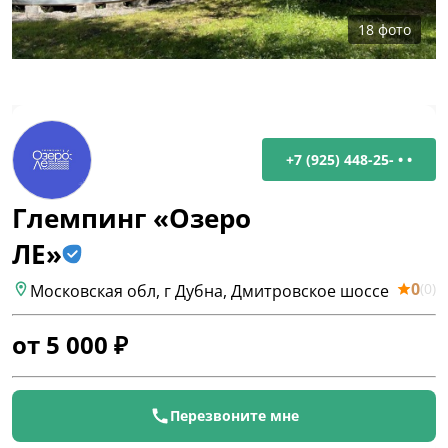
18
фото
+7 (925) 448-25- • •
Глемпинг «Озеро
ЛЕ»
0
(
0
)
Московская обл, г Дубна, Дмитровское шоссе
от
5 000
₽
Перезвоните мне