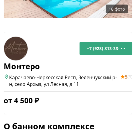
18
фото
+7 (928) 813-33- • •
Монтеро
5
(
3
)
Карачаево-Черкесская Респ, Зеленчукский р-
н, село Архыз, ул Лесная, д 11
от
4 500
₽
О банном комплексе