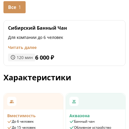
принадлежности и комплимент: травяной чай и
плюшки
Все
1
Бронь от 2-х часов
Сибирский Банный Чан
Для компании до 6 человек
Читать далее
6 000
₽
120
мин
Характеристики
Вместимость
Аквазона
До 6 человек
Банный чан
До 15 человек
Обливное устройство