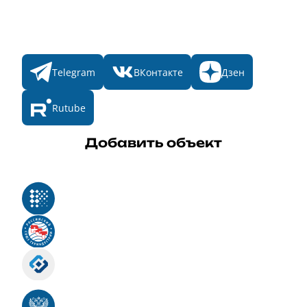
Конкурсы
Мы в соц. сетях
Telegram
ВКонтакте
Дзен
Rutube
Добавить объект
Реестр российского программного обеспечения
Российский союз туриндустрии
Роскомнадзор
Номер свидетельства ЭЛ № ФС 77 - 88575
Единый реестр российских программ для
электронных вычислительных машин и баз