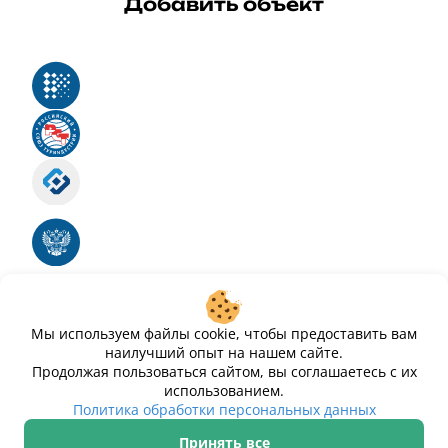
Добавить объект
Реестр российского программного обеспечения
Российский союз туриндустрии
Роскомнадзор
Номер свидетельства ЭЛ № ФС 77 - 88575
Единый реестр российских программ для
электронных вычислительных машин и баз
данных
Свидетельство № 2025612293 «Чистопар»
Мы используем файлы cookie, чтобы предоставить вам
наилучший опыт на нашем сайте.
Продолжая пользоваться сайтом, вы соглашаетесь с их
использованием.
Политика обработки персональных данных
Принять все