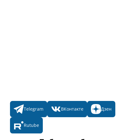
Заявка на Народное голосование
Для банного комплекса
Информация о стоимости
Народное голосование
Главная
Пульс
Номинации
Участникам
Итоги 2025
Конкурсы
Мы в соц. сетях
Telegram
ВКонтакте
Дзен
Rutube