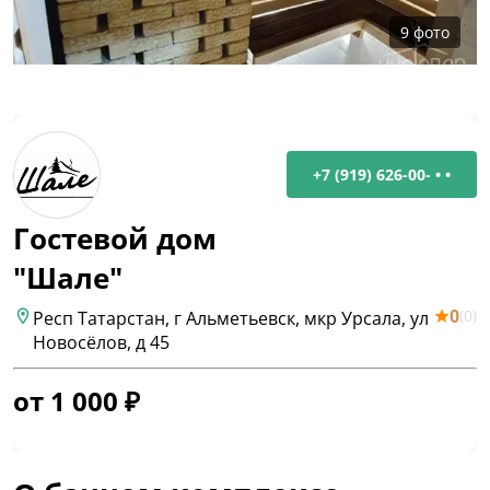
9
фото
+7 (919) 626-00- • •
Гостевой дом
"Шале"
0
(
0
)
Респ Татарстан, г Альметьевск, мкр Урсала, ул
Новосёлов, д 45
от
1 000
₽