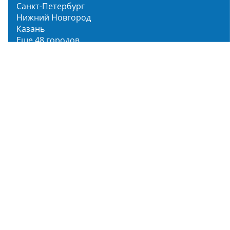
Санкт-Петербург
Нижний Новгород
Казань
Еще 48 городов
Чистопар Медиа
Главная
Новости
Статьи
Обзоры
Мероприятия
Народное голосование
О нас
О проекте
Описание функционала
Инструкция по эксплуатации
Полный список объектов
Для пользователя