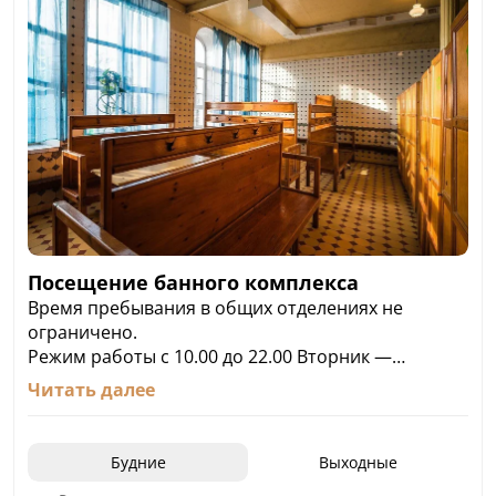
Посещение банного комплекса
Время пребывания в общих отделениях не
ограничено.
Режим работы с 10.00 до 22.00 Вторник —
льготный день. В этот день стоимость для
Читать далее
пенсионеров, инвалидов и студентов — 250
рублей с 10.00 до 17.00 часов.
Душевые номера общей площадью 20 квадратных
Будние
Выходные
метров с комнатой отдыха.