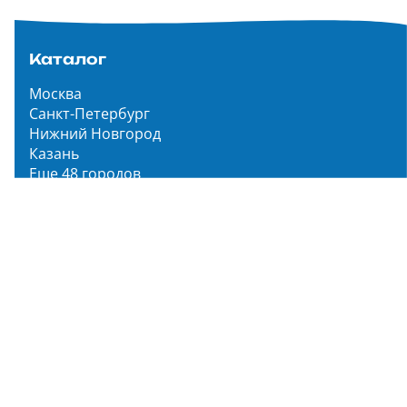
Каталог
Москва
Санкт-Петербург
Нижний Новгород
Казань
Еще 48 городов
Чистопар Медиа
Главная
Новости
Статьи
Обзоры
Мероприятия
Народное голосование
О нас
О проекте