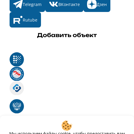
Telegram
ВКонтакте
Дзен
Rutube
Добавить объект
Реестр российского программного обеспечения
Российский союз туриндустрии
Роскомнадзор
Номер свидетельства ЭЛ № ФС 77 - 88575
Единый реестр российских программ для
электронных вычислительных машин и баз
данных
Свидетельство № 2025612293 «Чистопар»
Мы используем файлы cookie, чтобы предоставить вам