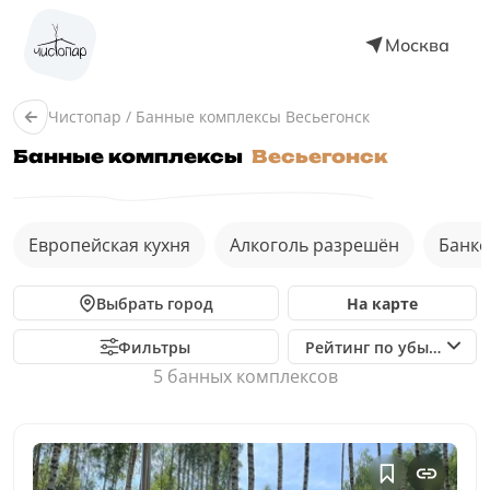
Москва
Чистопар
/
Банные комплексы Весьегонск
Банные комплексы
Весьегонск
Европейская кухня
Алкоголь разрешён
Банке
Выбрать город
На карте
Фильтры
Рейтинг по убыванию
5 банныx комплексов