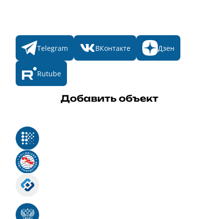
Мы в соц. сетях
Telegram
ВКонтакте
Дзен
Rutube
Добавить объект
Реестр российского программного обеспечения
Российский союз туриндустрии
Роскомнадзор
Номер свидетельства ЭЛ № ФС 77 - 88575
Единый реестр российских программ для
электронных вычислительных машин и баз