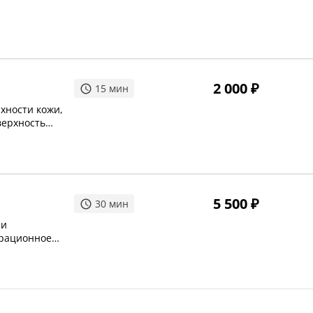
2 000
₽
15
мин
хности кожи,
верхность
ными макро- и
5 500
₽
30
мин
 и
брационное
догрев