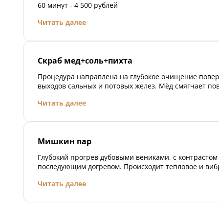
60 минут - 4 500 рублей
Читать далее
Скраб мед+соль+пихта
Процедура направлена на глубокое очищение повер
выходов сальных и потовых желез. Мёд смягчает по
кожи. Комплекс трав питает и насыщает кожу полез
Читать далее
микроэлементами
Мишкин пар
Глубокий прогрев дубовыми вениками, с контрастом
последующим догревом. Происходит тепловое и ви
воздействие на ткани тела. Два захода — прогрев и 
Читать далее
(перерыв между заходами)