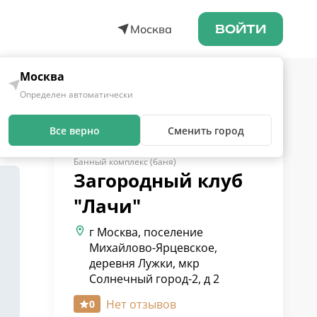
Москва
ВОЙТИ
Москва
Определен автоматически
Все верно
Сменить город
Банный комплекс (баня)
Загородный клуб
"Лачи"
г Москва, поселение
Михайлово-Ярцевское,
деревня Лужки, мкр
Солнечный город-2, д 2
Нет отзывов
0