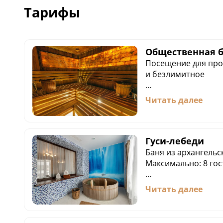
Тарифы
Общественная б
Посещение для про
и безлимитное
Для гостей без пр
Читать далее
понедельника по че
час, минимально 2 
Бассейн 12x3, глуби
Гуси-лебеди
температура воды 2
Баня из архангельс
Зона отдыха с мягк
Максимально: 8 гос
баром
Внутренний двор с
- Баня с бассейном 6
Читать далее
Массажные кабине
температура воды 2
- Помывочная с одн
Кедровая парная 11
подогревом для SP