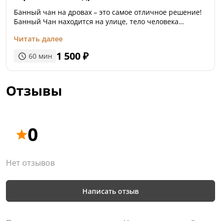
Банный чан на дровах – это самое отличное решение!
Банный Чан находится на улице, тело человека
погружается по грудь. Равномерный прогрев тела
Читать далее
происходит более плавно. Нет локальных перегревов,
нет эффекта обжигающего лица от горячего воздуха.
1 500
₽
60
мин
Дышится легко и непринужденно. Голова находится в
“прохладе”.
Отзывы
0
Нет отзывов
Написать отзыв