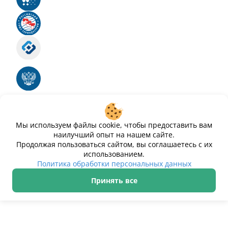
Российский союз туриндустрии
Роскомнадзор
Номер свидетельства ЭЛ № ФС 77 - 88575
Единый реестр российских программ для
электронных вычислительных машин и баз
данных
Свидетельство № 2025612293 «Чистопар»
Мы используем файлы cookie, чтобы предоставить вам
наилучший опыт на нашем сайте.
Продолжая пользоваться сайтом, вы соглашаетесь с их
использованием.
Политика обработки персональных данных
Принять все
ИП Дурманов Дмитрий Юрьевич ИНН 233000143489