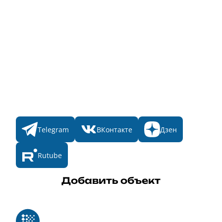
Народное голосование
Главная
Пульс
Номинации
Участникам
Итоги 2025
Конкурсы
Мы в соц. сетях
Telegram
ВКонтакте
Дзен
Rutube
Добавить объект
Реестр российского программного обеспечения