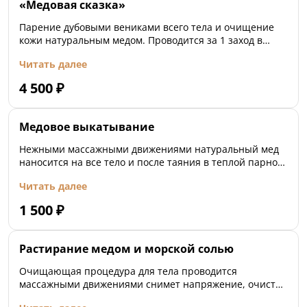
«Медовая сказка»
Парение дубовыми вениками всего тела и очищение
кожи натуральным медом. Проводится за 1 заход в
парную.
Читать далее
4 500
₽
Медовое выкатывание
Нежными массажными движениями натуральный мед
наносится на все тело и после таяния в теплой парной
очень бережно происходит выкатывание меда.
Читать далее
Процедура очистит от ороговевших частичек кожи,
выведет токсины
1 500
₽
Растирание медом и морской солью
Очищающая процедура для тела проводится
массажными движениями снимет напряжение, очистит
кожу.