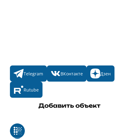
Главная
Пульс
Номинации
Участникам
Итоги 2025
Конкурсы
Мы в соц. сетях
Telegram
ВКонтакте
Дзен
Rutube
Добавить объект
Реестр российского программного обеспечения