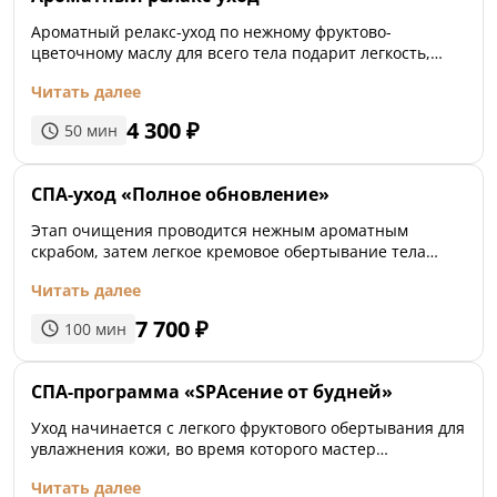
Ароматный релакс-уход по нежному фруктово-
цветочному маслу для всего тела подарит легкость,
наполнит энергией и унесет ваши мысли в
Читать далее
ароматерапии.
4 300
₽
50
мин
СПА-уход «Полное обновление»
Этап очищения проводится нежным ароматным
скрабом, затем легкое кремовое обертывание тела
напитает кожу полезными веществами и увлажнит ее,
Читать далее
а завершающий уход с маслом виноградной косточки
расслабит полностью
7 700
₽
100
мин
СПА-программа «SPAсение от будней»
Уход начинается с легкого фруктового обертывания для
увлажнения кожи, во время которого мастер
расслабляющими движениями массирует волосяную
Читать далее
часть головы или стопы по вашему выбору. А в