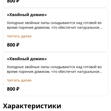
800
₽
«Хвойный домик»
Холодные хвойные лапы складываются над готовой во
время парения домиком, что обеспечит натуральное
кондиционирование и приятный аромат во время
Читать далее
парения
800
₽
«Хвойный домик»
Холодные хвойные лапы складываются над готовой во
время парения домиком, что обеспечит натуральное
кондиционирование и приятный аромат во время
Читать далее
парения
800
₽
Характеристики