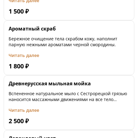
Читать далее
1 500
₽
Ароматный скраб
Бережное очищение тела скрабом кожу, наполнит
парную нежными ароматами черной смородины.
Читать далее
1 800
₽
Древнерусская мыльная мойка
Вспененное натуральное мыло с Сестрорецкой грязью
наносится массажными движениями на все тело
березовым веником или натуральным лыком.
Читать далее
Процедура продводится до парений, способствует
идеальному очищению кожи и подготовке к
2 500
₽
термическим перепадам.