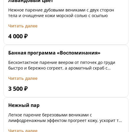
Лавандовый цвет
Нежное парение дубовыми вениками с двух сторон
тела и очищение кожи морской солью с осыпью
Читать далее
4 000
₽
Банная программа «Воспоминания»
Бесконтактное парение веером от пяточек до груди
быстро и бережно согреет, а ароматный скраб с
черной смородиной очистит кожу и наполнит парную
Читать далее
ароматами летнего сада.
3 500
₽
Нежный пар
Легкое парение березовыми вениками с
лимфодренажным эффектом прогреет кожу, ускорит ток
лимфы и выведет токсины.
Читать далее