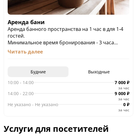
Аренда бани
Аренда банного пространства на 1 час в для 1-4
гостей.
Минимальное время бронирования - 3 часа
Дополнительный гость - 3000 рублей в будние
Читать далее
дни, в выходные 4000 рублей.
Будние
Выходные
10:00
-
14:00
7 000
₽
за час
14:00
-
22:00
9 000
₽
за час
Не указано
-
Не указано
0
₽
за час
Услуги для посетителей