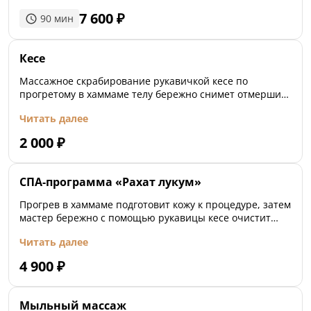
завершении расслабляющий мышцы уход для всего
7 600
₽
90
мин
тела с ароматным маслом.
Кесе
Массажное скрабирование рукавичкой кесе по
прогретому в хаммаме телу бережно снимет отмершие
частички кожи и подготовит ее к дальнейшим
Читать далее
процедурам.
2 000
₽
СПА-программа «Рахат лукум»
Прогрев в хаммаме подготовит кожу к процедуре, затем
мастер бережно с помощью рукавицы кесе очистит
тело, прольет его теплой водой и на теплом камне
Читать далее
выполнит мыльный массаж облаком пены.
4 900
₽
Мыльный массаж