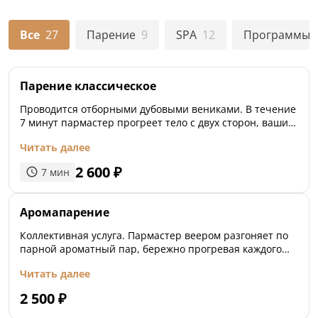
Все
27
Парение
9
SPA
12
Программы
Парение классическое
Проводится отборными дубовыми вениками. В течение
7 минут пармастер прогреет тело с двух сторон, ваши
мышцы расслабятся с помощью приятного теплого
Читать далее
пара.
2 600
₽
7
мин
Аромапарение
Коллективная услуга. Пармастер веером разгоняет по
парной ароматный пар, бережно прогревая каждого
гостя с ног до головы.
Читать далее
2 500
₽