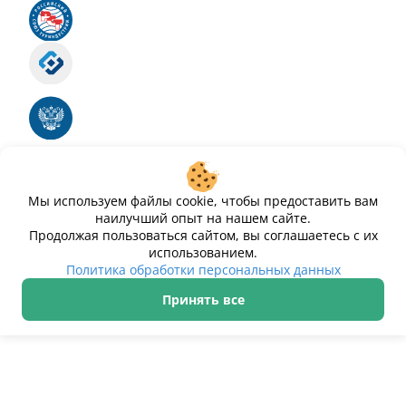
Российский союз туриндустрии
Роскомнадзор
Номер свидетельства ЭЛ № ФС 77 - 88575
Единый реестр российских программ для
электронных вычислительных машин и баз
данных
Свидетельство № 2025612293 «Чистопар»
Мы используем файлы cookie, чтобы предоставить вам
наилучший опыт на нашем сайте.
Продолжая пользоваться сайтом, вы соглашаетесь с их
использованием.
Политика обработки персональных данных
Принять все
ИП Дурманов Дмитрий Юрьевич ИНН 233000143489