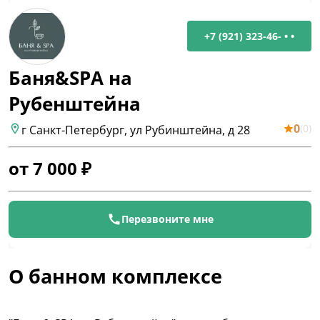
+7 (921) 323-46- • •
Баня&SPA на
Рубенштейна
0
(
0
)
г Санкт-Петербург, ул Рубинштейна, д 28
от
7 000
₽
Перезвоните мне
О банном комплексе