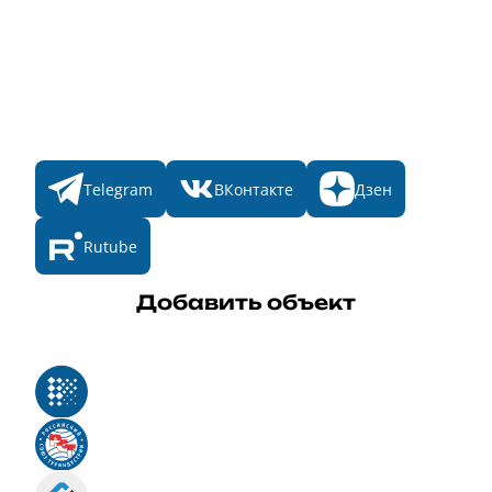
Номинации
Участникам
Итоги 2025
Конкурсы
Мы в соц. сетях
Telegram
ВКонтакте
Дзен
Rutube
Добавить объект
Реестр российского программного обеспечения
Российский союз туриндустрии
Роскомнадзор