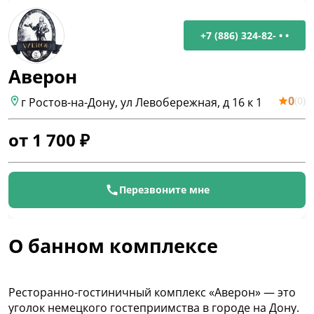
+7 (886) 324-82- • •
Аверон
0
(
0
)
г Ростов-на-Дону, ул Левобережная, д 16 к 1
от
1 700
₽
Перезвоните мне
О банном комплексе
Ресторанно-гостиничный комплекс «Аверон» — это
уголок немецкого гостеприимства в городе на Дону.