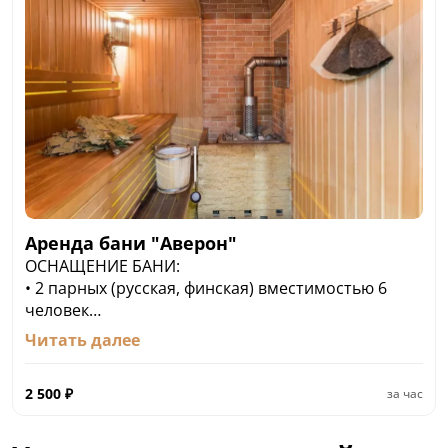
Аренда бани "Аверон"
ОСНАЩЕНИЕ БАНИ:
• 2 парных (русская, финская) вместимостью 6
человек
• бассейн 2 х 3 м
Читать далее
• комната отдыха
• банкетный зал на 20 человек с ресторанным
2 500
₽
за час
обслуживанием
Аренда бани 2 500 руб/час
• включает 6 комплектов белья (простынь,