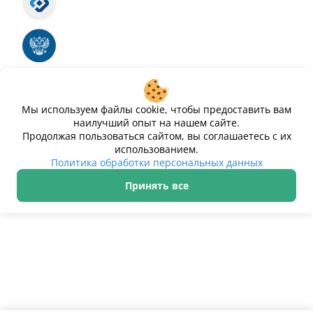
Номер свидетельства ЭЛ № ФС 77 - 88575
Единый реестр российских программ для
электронных вычислительных машин и баз
данных
Свидетельство № 2025612293 «Чистопар»
Мы используем файлы cookie, чтобы предоставить вам
наилучший опыт на нашем сайте.
Продолжая пользоваться сайтом, вы соглашаетесь с их
использованием.
Политика обработки персональных данных
Принять все
ИП Дурманов Дмитрий Юрьевич ИНН 233000143489
Политика обработки персональных данных
© 2021–2026 Чистопар