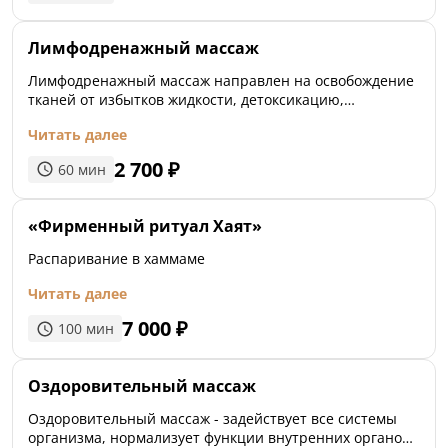
Лимфодренажный массаж
Лимфодренажный массаж направлен на освобождение
тканей от избытков жидкости, детоксикацию,
улучшение питания тканей. Эффективен для снятия
Читать далее
напряжения, усталости, действует как противоотёчное
средство.
2 700
₽
60
мин
«Фирменный ритуал Хаят»
Распаривание в хаммаме
Читать далее
7 000
₽
100
мин
Оздоровительный массаж
Оздоровительный массаж - задействует все системы
организма, нормализует функции внутренних органов