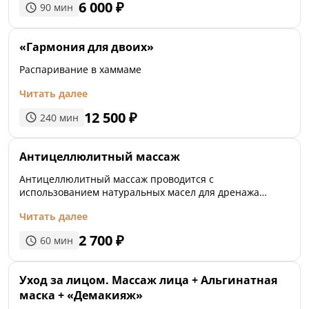
6 000
₽
90
мин
«Гармония для двоих»
Распаривание в хаммаме
Читать далее
12 500
₽
240
мин
Антицеллюлитный массаж
Антицеллюлитный массаж проводится с
использованием натуральных масел для дренажа
жировой клетчатки и улучшением тонуса мышц.
Читать далее
Требуется проводить комплексно, чередовать с
медовым или лимфодренажным.
2 700
₽
60
мин
Уход за лицом. Массаж лица + Альгинатная
маска + «Демакияж»