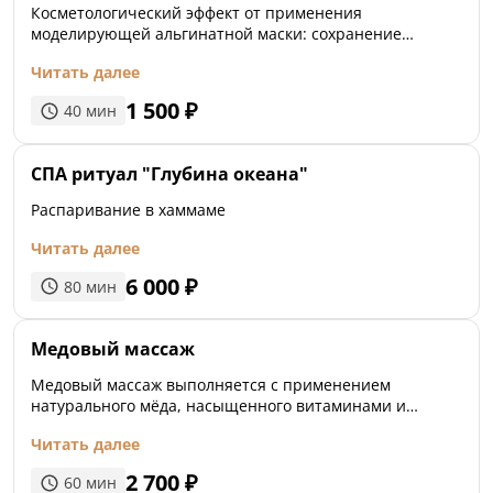
Косметологический эффект от применения
моделирующей альгинатной маски: сохранение
водного баланса, увлажнение, устранением сосудистой
Читать далее
сетки, сужение пор, выравнивание цвета лица,
повышение тонуса кожи и разглаживание мелких
1 500
₽
40
мин
мимических морщин.
СПА ритуал "Глубина океана"
Распаривание в хаммаме
Читать далее
6 000
₽
80
мин
Медовый массаж
Медовый массаж выполняется с применением
натурального мёда, насыщенного витаминами и
полезными веществами. Способствует омоложению
Читать далее
кожи, улучшению контуров фигуры и снижению веса.
2 700
₽
60
мин