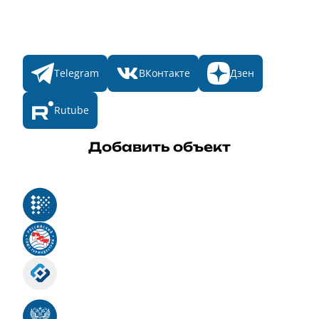
Мы в соц. сетях
Telegram
ВКонтакте
Дзен
Rutube
Добавить объект
Реестр российского программного обеспечения
Российский союз туриндустрии
Роскомнадзор
Номер свидетельства ЭЛ № ФС 77 - 88575
Единый реестр российских программ для
электронных вычислительных машин и баз