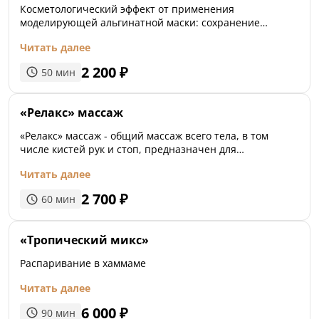
Косметологический эффект от применения
моделирующей альгинатной маски: сохранение
водного баланса, увлажнение, устранением сосудистой
Читать далее
сетки, сужение пор, выравнивание цвета лица,
повышение тонуса кожи и разглаживание мелких
2 200
₽
50
мин
мимических морщин.
«Релакс» массаж
«Релакс» массаж - общий массаж всего тела, в том
числе кистей рук и стоп, предназначен для
расслабления мышц, избавления от нервной
Читать далее
возбудимости и создания положительных эмоций.
Повышает защитные системы организма, приносит
2 700
₽
60
мин
отдых каждой клетке и доставляет приятные
тактильные ощущения.
«Тропический микс»
Распаривание в хаммаме
Читать далее
6 000
₽
90
мин