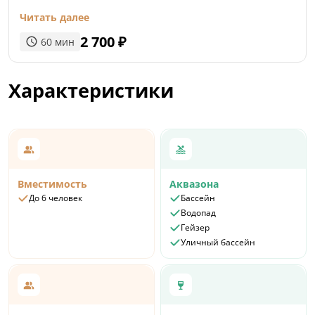
и благотворно влияет на эмоциональную и
Читать далее
психологическую сферы.
2 700
₽
60
мин
Характеристики
Вместимость
Аквазона
До 6 человек
Бассейн
Водопад
Гейзер
Уличный бассейн