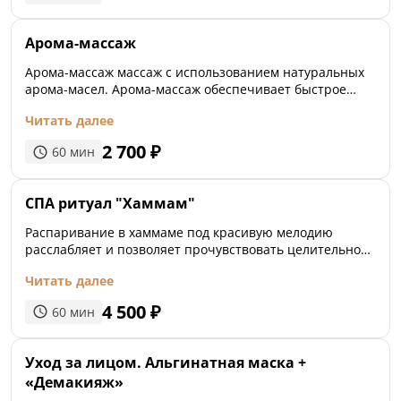
Арома-массаж
Арома-массаж массаж с использованием натуральных
арома-масел. Арома-массаж обеспечивает быстрое
проникновение эфирного масла внутрь организма,
Читать далее
снимает физическое и умственное утомление,
нормализует сон, помогает сохранить упругость мышц.
2 700
₽
60
мин
СПА ритуал "Хаммам"
Распаривание в хаммаме под красивую мелодию
расслабляет и позволяет прочувствовать целительное
воздействие энергии теплого камня
Читать далее
4 500
₽
60
мин
Уход за лицом. Альгинатная маска +
«Демакияж»