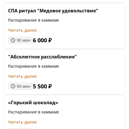
разнообразные алкогольные и безалкогольные
напитки.
СПА ритуал "Медовое удовольствие"
Стоимость часа Хаммама: 2500 рублей (6 человек)
Распаривание в хаммаме
При заказе от 2х часов: 2000 рублей/час (6
Читать далее
человек)
6 000
₽
90
мин
"Абсолютное расслабление"
Распаривание в хаммаме
Читать далее
5 500
₽
90
мин
«Горький шоколад»
Распаривание в хаммаме
Читать далее