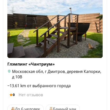
Глэмпинг
«Чантриум»
Московская обл, г Дмитров, деревня Капорки,
д 10В
~13.61 km от выбранного города
Нет отзывов
0
До 6 человек
Банный чан