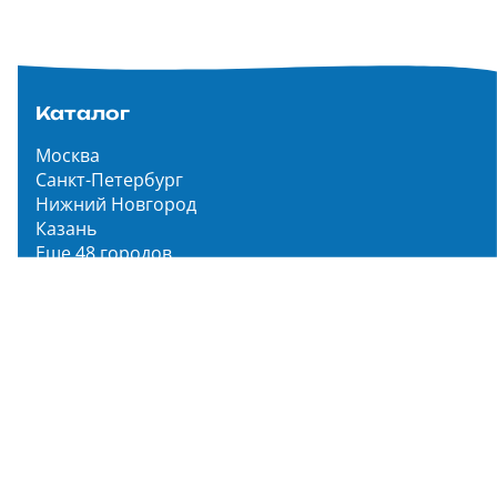
Каталог
Москва
Санкт-Петербург
Нижний Новгород
Казань
Еще 48 городов
Чистопар Медиа
Главная
Новости
Статьи
Обзоры
Мероприятия
Народное голосование
О нас