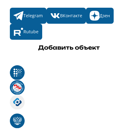
Telegram
ВКонтакте
Дзен
Rutube
Добавить объект
Реестр российского программного обеспечения
Российский союз туриндустрии
Роскомнадзор
Номер свидетельства ЭЛ № ФС 77 - 88575
Единый реестр российских программ для
электронных вычислительных машин и баз
данных
Свидетельство № 2025612293 «Чистопар»