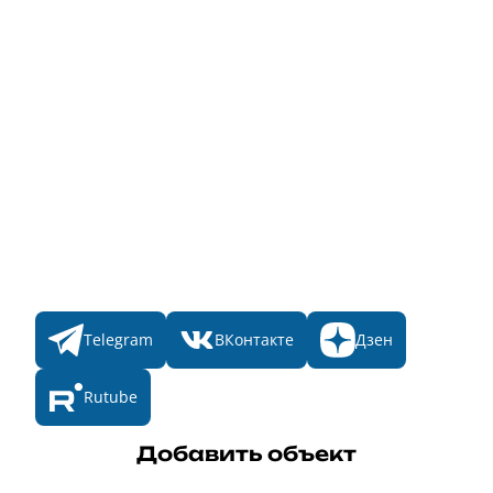
Информация о стоимости
Народное голосование
Главная
Пульс
Номинации
Участникам
Итоги 2025
Конкурсы
Мы в соц. сетях
Telegram
ВКонтакте
Дзен
Rutube
Добавить объект