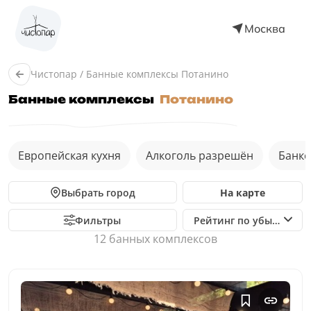
Москва
Чистопар
/
Банные комплексы Потанино
Банные комплексы
Потанино
Европейская кухня
Алкоголь разрешён
Банке
Выбрать город
На карте
Фильтры
Рейтинг по убыванию
12 банныx комплексов