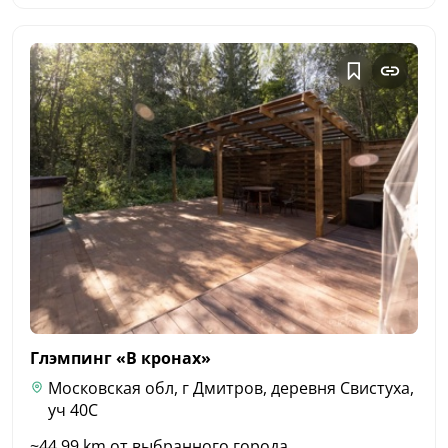
Глэмпинг «В
кронах»
Московская обл, г Дмитров, деревня Свистуха,
уч 40С
~44.99 km от выбранного города