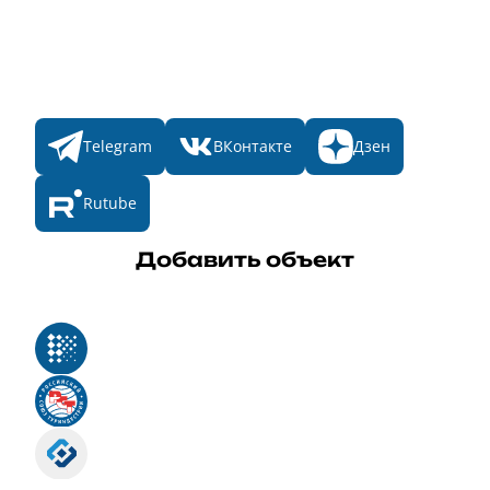
Итоги 2025
Конкурсы
Мы в соц. сетях
Telegram
ВКонтакте
Дзен
Rutube
Добавить объект
Реестр российского программного обеспечения
Российский союз туриндустрии
Роскомнадзор
Номер свидетельства ЭЛ № ФС 77 - 88575
Единый реестр российских программ для