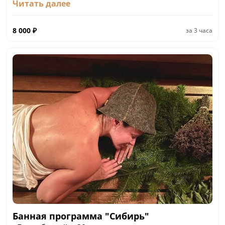
Читать далее
- термальный прогрев в русской бане и бассейн.
30 мин
8 000
₽
за
3 часа
- контрастное парение СИБИРИКА. 15 мин
- мыльно-веничный пилинг-массаж березовым
веником. 30 мин
- оздоровительный массаж всего тела. 60 мин
- чайный сет: сибирский травяной чай, таежный
мед, румяные сушки. 30 мин
Банная программа "Сибирь"