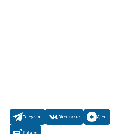
Полный список объектов
Для пользователя
Заявка на Народное голосование
Для банного комплекса
Информация о стоимости
Народное голосование
Главная
Пульс
Номинации
Участникам
Итоги 2025
Конкурсы
Мы в соц. сетях
Telegram
ВКонтакте
Дзен
Rutube