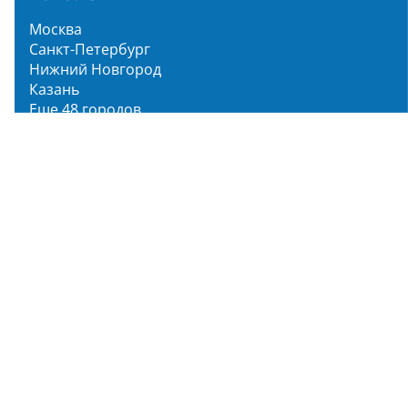
Москва
Санкт-Петербург
Нижний Новгород
Казань
Еще 48 городов
Чистопар Медиа
Главная
Новости
Статьи
Обзоры
Мероприятия
Народное голосование
О нас
О проекте
Описание функционала
Инструкция по эксплуатации