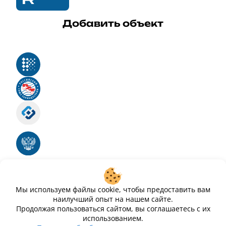
Добавить объект
Реестр российского программного обеспечения
Российский союз туриндустрии
Роскомнадзор
Номер свидетельства ЭЛ № ФС 77 - 88575
Единый реестр российских программ для
электронных вычислительных машин и баз
данных
Свидетельство № 2025612293 «Чистопар»
Мы используем файлы cookie, чтобы предоставить вам
наилучший опыт на нашем сайте.
Продолжая пользоваться сайтом, вы соглашаетесь с их
использованием.