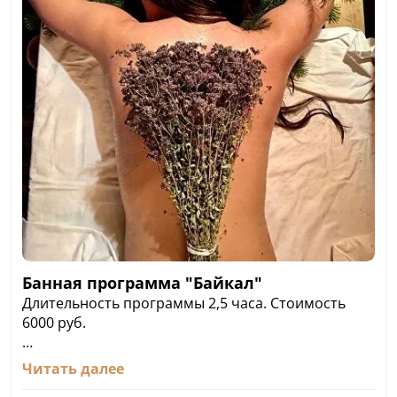
Банная программа "Байкал"
Длительность программы 2,5 часа. Стоимость
6000 руб.
- термальный прогрев в русской бане и бассейн.
Читать далее
30 мин