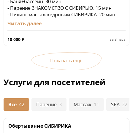
- Баня+бассейн. 30 мин
- Парение ЗНАКОМСТВО С СИБИРЬЮ. 15 мин
- Пилинг-массаж кедровый СИБИРИКА. 20 мин
- Класическое парение ТРАДИЦИЯ СИБИРИ. 15
Читать далее
мин
- Мыльно-веничный пилинг-массаж березовым
10 000
₽
за
3 часа
веником. 20 мин
контрастное парение СИБИРИКА. 15 мин
чайный сет: сибирский травяной чай, таежный
мед, румяные сушки. 30 мин
Показать ещё
Услуги для посетителей
Все
42
Парение
3
Массаж
11
SPA
22
Обертывание СИБИРИКА