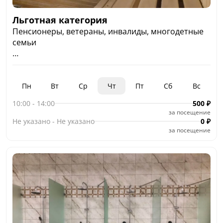
Льготная категория
Пенсионеры, ветераны, инвалиды, многодетные
семьи
Доплата за последующий час для льготных
категорий граждан 150 руб.
Пн
Вт
Ср
Чт
Пт
Сб
Вс
10:00
-
14:00
500
₽
за посещение
Не указано
-
Не указано
0
₽
за посещение