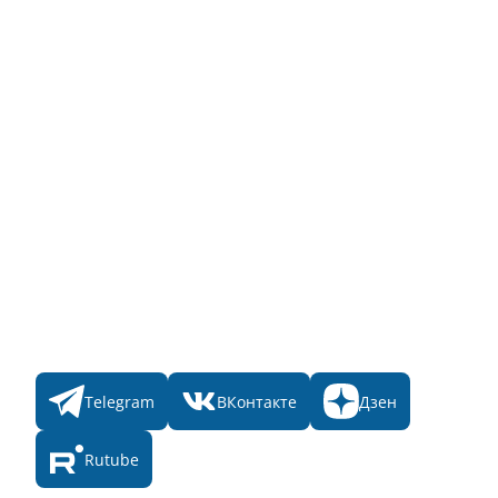
Для пользователя
Заявка на Народное голосование
Для банного комплекса
Информация о стоимости
Народное голосование
Главная
Пульс
Номинации
Участникам
Итоги 2025
Конкурсы
Мы в соц. сетях
Telegram
ВКонтакте
Дзен
Rutube