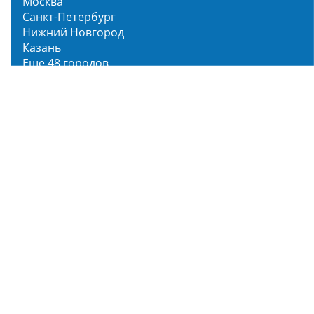
Москва
Санкт-Петербург
Нижний Новгород
Казань
Еще 48 городов
Чистопар Медиа
Главная
Новости
Статьи
Обзоры
Мероприятия
Народное голосование
О нас
О проекте
Описание функционала
Инструкция по эксплуатации
Полный список объектов