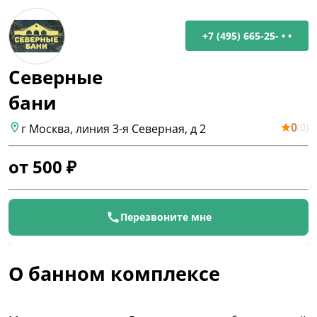
+7 (495) 665-25- • •
Северные
бани
0
(
0
)
г Москва, линия 3-я Северная, д 2
от
500
₽
Перезвоните мне
О банном комплексе