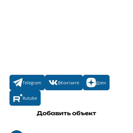
Народное голосование
Главная
Пульс
Номинации
Участникам
Итоги 2025
Конкурсы
Мы в соц. сетях
Telegram
ВКонтакте
Дзен
Rutube
Добавить объект