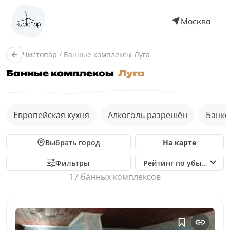
Москва
Чистопар
/
Банные комплексы Луга
Банные комплексы
Луга
Европейская кухня
Алкоголь разрешён
Банке
Выбрать город
На карте
Фильтры
Рейтинг по убыванию
17 банныx комплексов