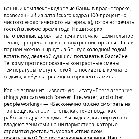
Банный комплекс «Кедровые бани» в Красногорске,
возведенный из алтайского кедра (100-процентно
чистого экологического материала), готов встречать
гостей в любое время года. Наши жарко
натопленные дровяные печи источают целительное
тепло, прогревающее все внутренние органы. После
парной можно нырнуть в бочку с холодной водой,
встать под ледяной душ или поплавать в бассейне.
Те, кому противопоказаны контрастные смены
температуры, могут спокойно посидеть в комнате
отдыха, любуясь зрелищем горящего камина.
Как не вспомнить известную цитату «There are three
things you can watch forever: fire, water, and other
people working» — «Бесконечно можно смотреть на
три вещи: как горит огонь, как течет вода, как
работают другие люди». Вы видели, как виртуозно
владеют вениками наши пармастера, которые
стремятся доставить удовольствие всем
посетителям? Это потрясающее зрелище. Наши