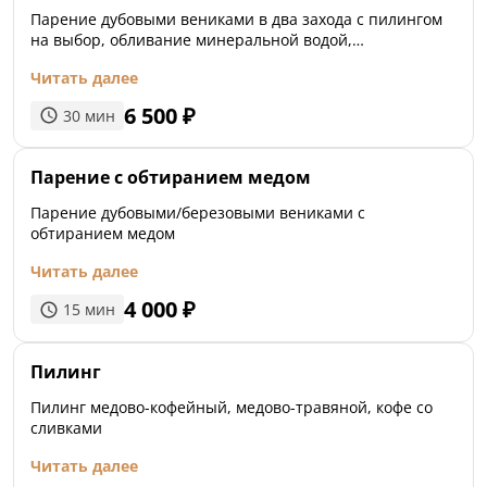
Парение дубовыми вениками в два захода с пилингом
на выбор, обливание минеральной водой,
прокатывание можжевеловыми вениками и контрастом
Читать далее
6 500
₽
30
мин
Парение с обтиранием медом
Парение дубовыми/березовыми вениками с
обтиранием медом
Читать далее
4 000
₽
15
мин
Пилинг
Пилинг медово-кофейный, медово-травяной, кофе со
сливками
Читать далее