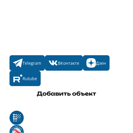
Пульс
Номинации
Участникам
Итоги 2025
Конкурсы
Мы в соц. сетях
Telegram
ВКонтакте
Дзен
Rutube
Добавить объект
Реестр российского программного обеспечения
Российский союз туриндустрии