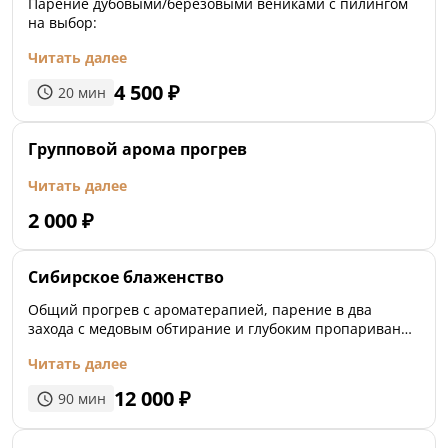
Парение дубовыми/березовыми вениками с пилингом
на выбор:
Мы рады Вас видет в рабочее время по будням и
выходным дням в стоимость билета входят 3 часа
Читать далее
на одного ребенка.
4 500
₽
20
мин
Только в сопровождении взрослых.
Групповой арома прогрев
Каждый дополнительный час оплачивается
отдельно - 450 рублей/час
Читать далее
2 000
₽
Сибирское блаженство
Общий прогрев с ароматерапией, парение в два
захода с медовым обтирание и глубоким пропаривание
тела, контрастное обливание минеральной водой и
Читать далее
можжевеловый массаж
12 000
₽
90
мин