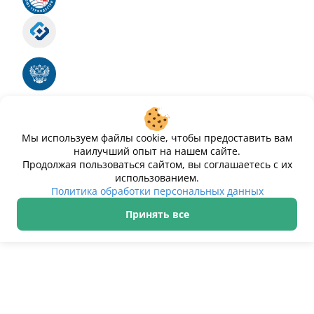
Роскомнадзор
Номер свидетельства ЭЛ № ФС 77 - 88575
Единый реестр российских программ для
электронных вычислительных машин и баз
данных
Свидетельство № 2025612293 «Чистопар»
Мы используем файлы cookie, чтобы предоставить вам
наилучший опыт на нашем сайте.
Продолжая пользоваться сайтом, вы соглашаетесь с их
использованием.
Политика обработки персональных данных
Принять все
ИП Дурманов Дмитрий Юрьевич ИНН 233000143489
Политика обработки персональных данных