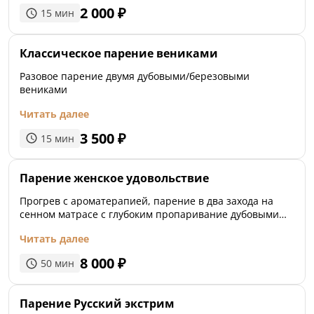
2 000
₽
15
мин
Классическое парение вениками
Разовое парение двумя дубовыми/березовыми
вениками
Читать далее
3 500
₽
15
мин
Парение женское удовольствие
Прогрев с ароматерапией, парение в два захода на
сенном матрасе с глубоким пропаривание дубовыми
вениками, контрастное обливание минеральной водой,
Читать далее
медово-кофейный пилинг и обтирание цитрусами
8 000
₽
50
мин
Парение Русский экстрим