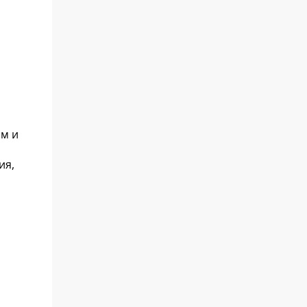
ом и
ия,