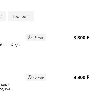
2
Прочее
1
3 800
₽
15
мин
й пеной для
3 800
₽
40
мин
егкими
 одной