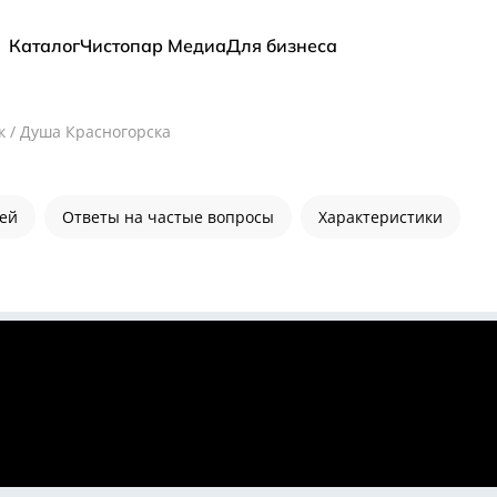
Каталог
Чистопар Медиа
Для бизнеса
к
/
Душа Красногорска
лей
Ответы на частые вопросы
Характеристики