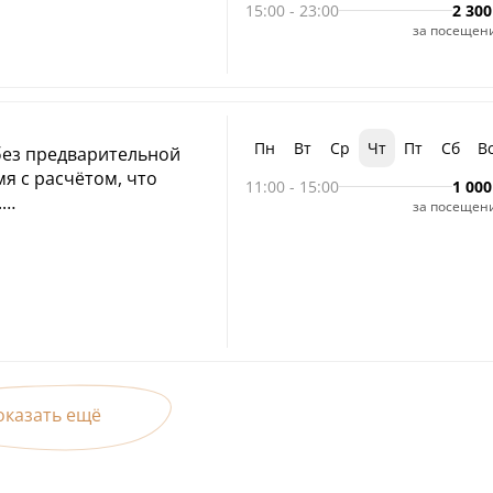
₽
15:00
-
23:00
2 300
за посещен
₽
₽
Пн
Вт
Ср
Чт
Пт
Сб
В
ез предварительной
я с расчётом, что
11:00
-
15:00
1 000
.
за посещен
 возрасту,
лей, лиц с
II груп. Для оформления
необходимо предъявить
окументы.
 в понедельник,
 пятницу
оказать ещё