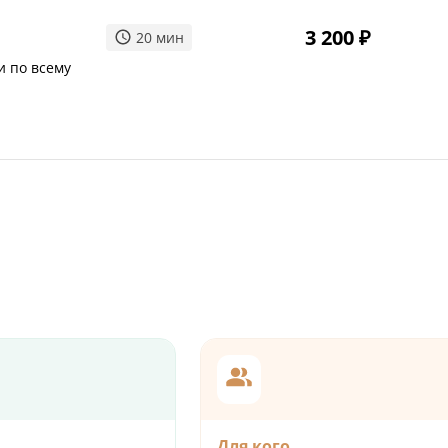
3 200
₽
20
мин
 по всему
Для кого