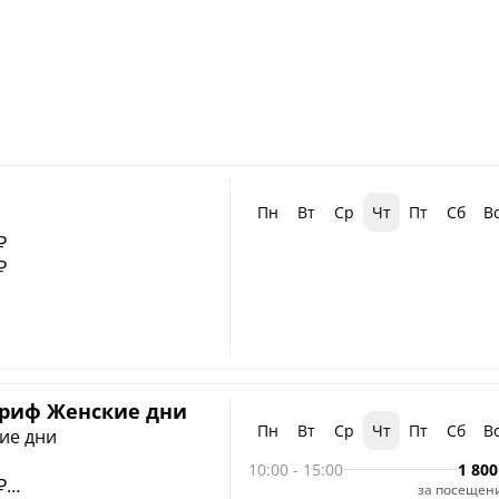
Пн
Вт
Ср
Чт
Пт
Сб
В
₽
₽
риф Женские дни
Пн
Вт
Ср
Чт
Пт
Сб
В
ие дни
10:00
-
15:00
1 800
₽
за посещен