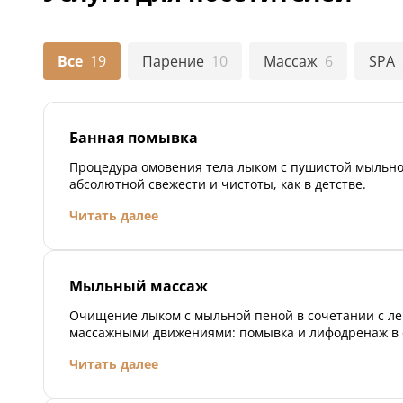
Все
19
Парение
10
Массаж
6
SPA
Банная помывка
Процедура омовения тела лыком с пушистой мыльно
абсолютной свежести и чистоты, как в детстве.
Читать далее
Мыльный массаж
Очищение лыком с мыльной пеной в сочетании с л
массажными движениями: помывка и лифодренаж в
процедуре.
Читать далее