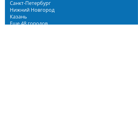
Санкт-Петербург
Нижний Новгород
Казань
Еще 48 городов
Чистопар Медиа
Главная
Новости
Статьи
Обзоры
Мероприятия
Народное голосование
О нас
О проекте
Описание функционала
Инструкция по эксплуатации
Полный список объектов
Для пользователя