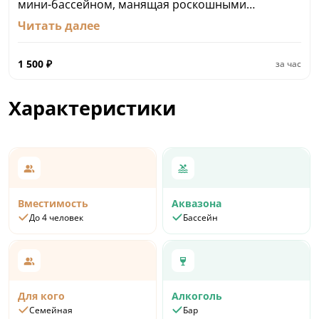
мини-бассейном, манящая роскошными
ароматами специальных масел…
Читать далее
Сауна до 4-х чел., (1 час) – 1500 руб.
+ 1 человек дополнительно (1 час) - 200 руб.
1 500
₽
за час
Минимальный заказ сауны: 2 часа
Характеристики
Вместимость
Аквазона
До 4 человек
Бассейн
Для кого
Алкоголь
Семейная
Бар