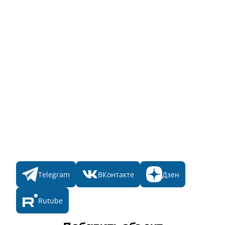
Заявка на Народное голосование
Для банного комплекса
Информация о стоимости
Народное голосование
Главная
Пульс
Номинации
Участникам
Итоги 2025
Конкурсы
Мы в соц. сетях
Telegram
ВКонтакте
Дзен
Rutube