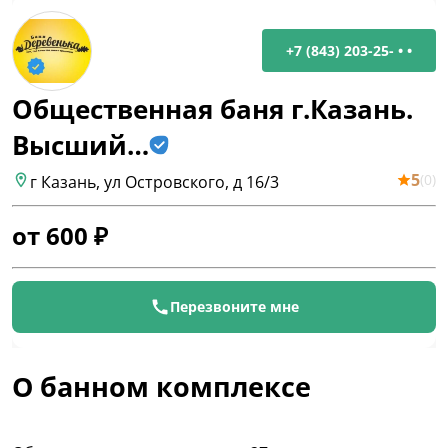
+7 (843) 203-25- • •
Общественная баня г.Казань.
Высший…
5
(
0
)
г Казань, ул Островского, д 16/3
от
600
₽
Перезвоните мне
О банном комплексе