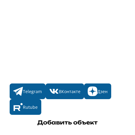
Информация о стоимости
Народное голосование
Главная
Пульс
Номинации
Участникам
Итоги 2025
Конкурсы
Мы в соц. сетях
Telegram
ВКонтакте
Дзен
Rutube
Добавить объект