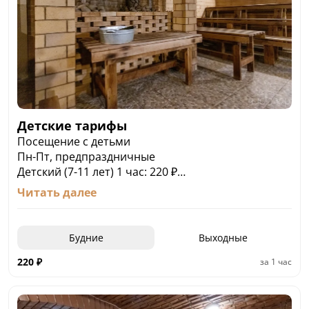
Детские тарифы
Посещение с детьми
Пн-Пт, предпраздничные
Детский (7-11 лет) 1 час: 220 ₽
Детский (7-11 лет) 3 часа: 600 ₽
Читать далее
Продление детского: 3.67 ₽ / мин
Сб, Вс, праздничные
Детский (7-11 лет) 3 часа - 690 ₽
Будние
Выходные
Продление детского - 6.67 ₽ / мин
Дети до 6 лет, ВОВ - БЕСПЛАТНО
220
₽
за
1 час