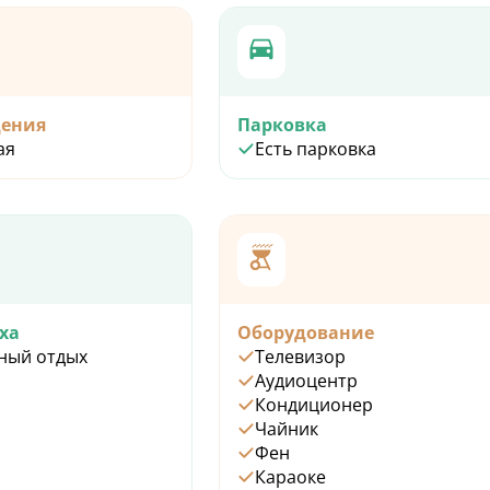
дения
Парковка
ая
Есть парковка
ха
Оборудование
ный отдых
Телевизор
Аудиоцентр
Кондиционер
Чайник
Фен
Караоке