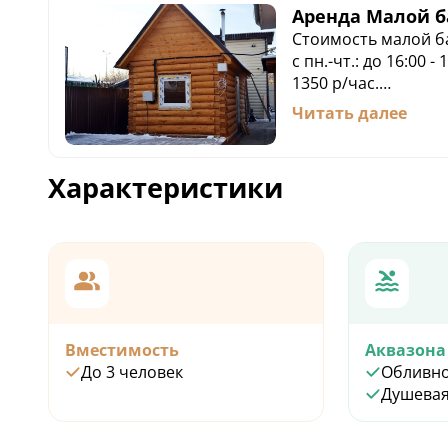
Аренда Малой б
Стоимость малой б
с пн.-чт.: до 16:00 -
1350 р/час.
пятница, суббота, в
Читать далее
С пон. по чт, в веч
час в подарок, пт. - каждый 5-й час в
подарок. (по подар
Характеристики
необходимо уточня
предоставляется п
времени)
Вместимость
Аквазона
До 3 человек
Обливно
Душевая