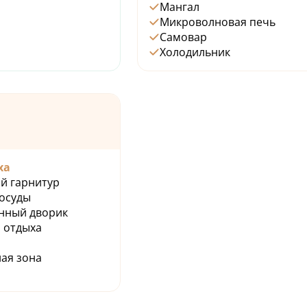
Мангал
Микроволновая печь
Самовар
Холодильник
ха
й гарнитур
осуды
нный дворик
 отдыха
ая зона