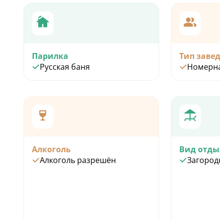
Парилка
Тип заве
Русская баня
Номерн
Алкоголь
Вид отды
Алкоголь разрешён
Загород