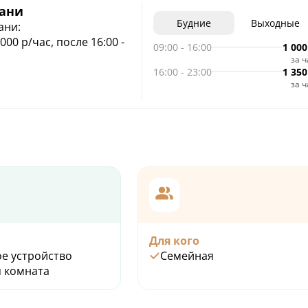
ани
Будние
Выходные
ани:
 1000 р/час, после 16:00 -
09:00
-
16:00
1 000
за ч
оскресенье: 1550 р/час.
16:00
-
23:00
1 350
за ч
ернее время каждый 4-й
очному часу
ть при бронировании,
ри наличии свободного
Для кого
е устройство
Семейная
 комната