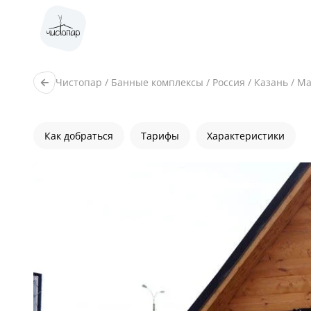
Чистопар
/
Банные комплексы
/
Россия
/
Казань
/
Ма
Как добраться
Тарифы
Характеристики