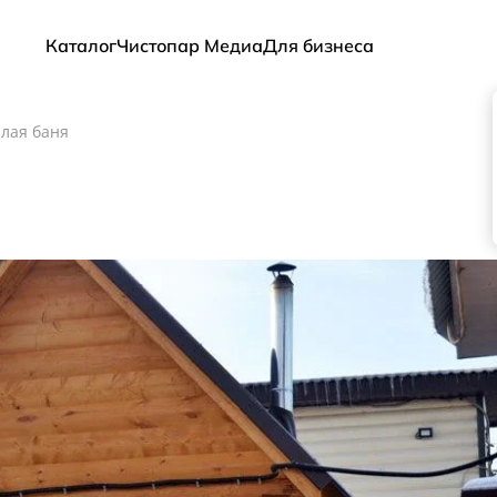
Каталог
Чистопар Медиа
Для бизнеса
лая баня