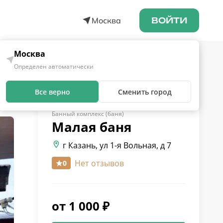
Москва
ВОЙТИ
Москва
Определен автоматически
Все верно
Сменить город
Банный комплекс (баня)
Малая
баня
г Казань, ул 1-я Вольная, д 7
Нет отзывов
0
от
1 000
₽