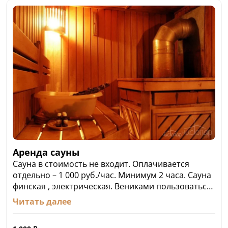
Аренда сауны
Сауна в стоимость не входит. Оплачивается
отдельно – 1 000 руб./час. Минимум 2 часа. Сауна
финская , электрическая. Вениками пользоваться
нельзя. Джакузи/бассейна нет. Парная
Читать далее
нагревается 90 градусов. Бронировать
необходимо заранее.