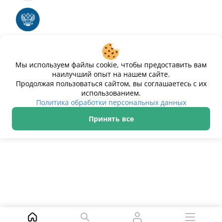
Единый реестр российских программ для
электронных вычислительных машин и баз
данных
Свидетельство № 2025612293 «Чистопар»
Мы используем файлы cookie, чтобы предоставить вам
наилучший опыт на нашем сайте.
Продолжая пользоваться сайтом, вы соглашаетесь с их
использованием.
Политика обработки персональных данных
Принять все
ИП Дурманов Дмитрий Юрьевич ИНН 233000143489
Политика обработки персональных данных
© 2021–2026 Чистопар