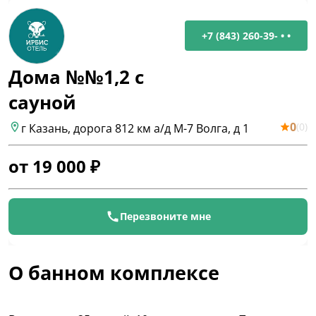
+7 (843) 260-39- • •
Дома №№1,2 с
сауной
0
(
0
)
г Казань, дорога 812 км а/д М-7 Волга, д 1
от
19 000
₽
Перезвоните мне
О банном комплексе