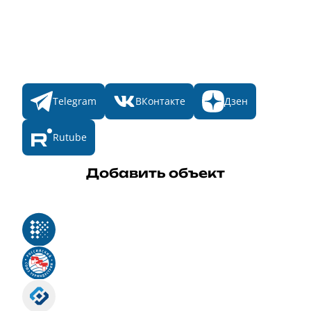
Итоги 2025
Конкурсы
Мы в соц. сетях
Telegram
ВКонтакте
Дзен
Rutube
Добавить объект
Реестр российского программного обеспечения
Российский союз туриндустрии
Роскомнадзор
Номер свидетельства ЭЛ № ФС 77 - 88575