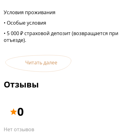
Заезд с 15:00 выезд до 12:00
Стоимость:
Условия проживания
Пн-Чт - 4000 рублей
• Особые условия
Пт-Вс - 6000 рублей
• 5 000 ₽ страховой депозит (возвращается при
отъезде).
Читать далее
Отзывы
0
Нет отзывов