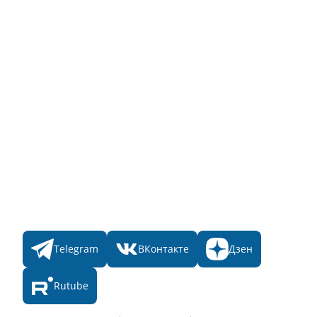
Заявка на Народное голосование
Для банного комплекса
Информация о стоимости
Народное голосование
Главная
Пульс
Номинации
Участникам
Итоги 2025
Конкурсы
Мы в соц. сетях
Telegram
ВКонтакте
Дзен
Rutube