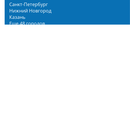
Санкт-Петербург
Нижний Новгород
Казань
Еще 48 городов
Чистопар Медиа
Главная
Новости
Статьи
Обзоры
Мероприятия
Народное голосование
О нас
О проекте
Описание функционала
Инструкция по эксплуатации
Полный список объектов
Для пользователя