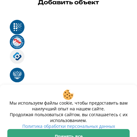
Добавить объект
Реестр российского программного обеспечения
Российский союз туриндустрии
Роскомнадзор
Номер свидетельства ЭЛ № ФС 77 - 88575
Единый реестр российских программ для
электронных вычислительных машин и баз
данных
Свидетельство № 2025612293 «Чистопар»
Мы используем файлы cookie, чтобы предоставить вам
наилучший опыт на нашем сайте.
Продолжая пользоваться сайтом, вы соглашаетесь с их
использованием.
Политика обработки персональных данных
Принять все