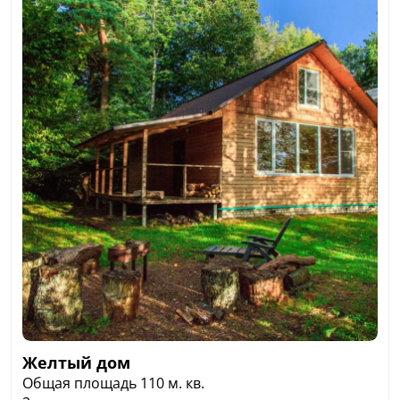
четырьмя спальными местами. Санузел с
душевой кабиной, стиральной машиной и
туалетом расположен на первом этаже. Горячая и
холодная вода, централизованное отопление.
Большая терраса под навесом для отдыха на
открытом воздухе, а также рядом с домом -
площадка для барбекю с мангалом. Есть личный
выход к реке и мини-пляж.
Стоимость:
Пн-Чт - 7000 рублей
Пт-Вс - 12000 рублей
Желтый дом
Общая площадь 110 м. кв.