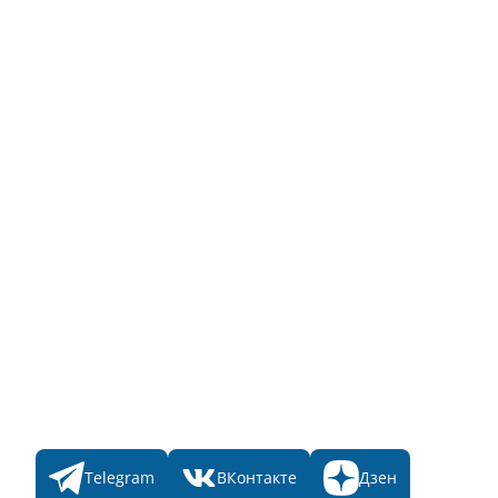
Описание функционала
Инструкция по эксплуатации
Полный список объектов
Для пользователя
Заявка на Народное голосование
Для банного комплекса
Информация о стоимости
Народное голосование
Главная
Пульс
Номинации
Участникам
Итоги 2025
Конкурсы
Мы в соц. сетях
Telegram
ВКонтакте
Дзен