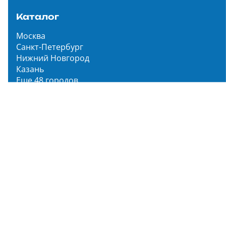
Каталог
Москва
Санкт-Петербург
Нижний Новгород
Казань
Еще 48 городов
Чистопар Медиа
Главная
Новости
Статьи
Обзоры
Мероприятия
Народное голосование
О нас
О проекте