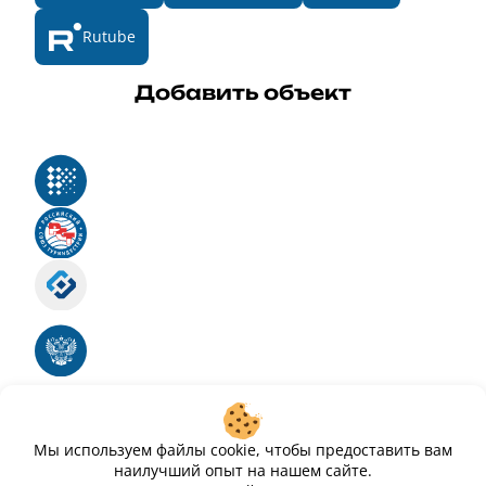
Rutube
Добавить объект
Реестр российского программного обеспечения
Российский союз туриндустрии
Роскомнадзор
Номер свидетельства ЭЛ № ФС 77 - 88575
Единый реестр российских программ для
электронных вычислительных машин и баз
данных
Свидетельство № 2025612293 «Чистопар»
Мы используем файлы cookie, чтобы предоставить вам
наилучший опыт на нашем сайте.