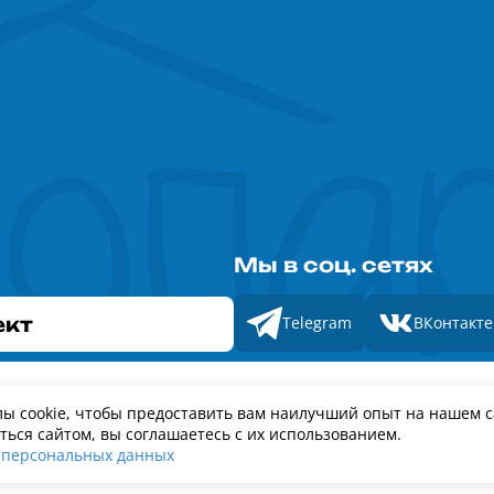
Мы в соц. сетях
ект
Telegram
ВКонтакте
Роскомнадзор
ы cookie, чтобы предоставить вам наилучший опыт на нашем с
ский союз туриндустрии
Номер свидетельства ЭЛ № ФС 77 - 88575
ься сайтом, вы соглашаетесь с их использованием.
 персональных данных
89
Политика обработки персональных данных