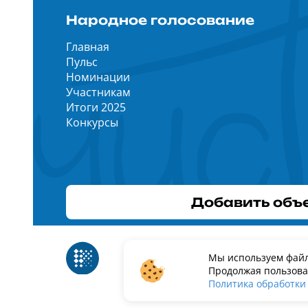
Народное голосование
Главная
Пульс
Номинации
Участникам
Итоги 2025
Конкурсы
Добавить объ
Реестр российского программного
Мы используем файл
Россий
обеспечения
Продолжая пользоват
Политика обработки
ИП Дурманов Дмитрий Юрьевич ИНН 2330001434