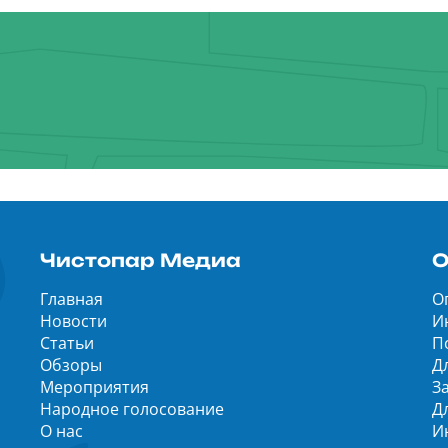
Чистопар Медиа
О
Главная
О
Новости
И
Статьи
П
Обзоры
Д
Мероприятия
З
Народное голосование
Д
О нас
И