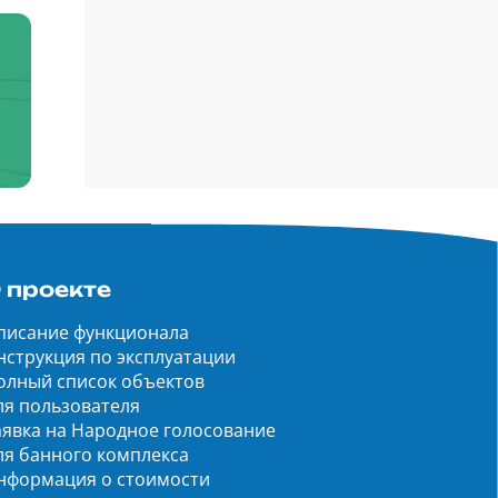
 проекте
писание функционала
нструкция по эксплуатации
олный список объектов
ля пользователя
аявка на Народное голосование
ля банного комплекса
нформация о стоимости