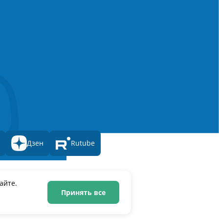
Дзен
Rutube
Единый реестр российских программ для
айте.
электронных вычислительных машин и баз данных
Свидетельство № 2025612293 «Чистопар»
Принять все
© 2021–2026 Чистопар