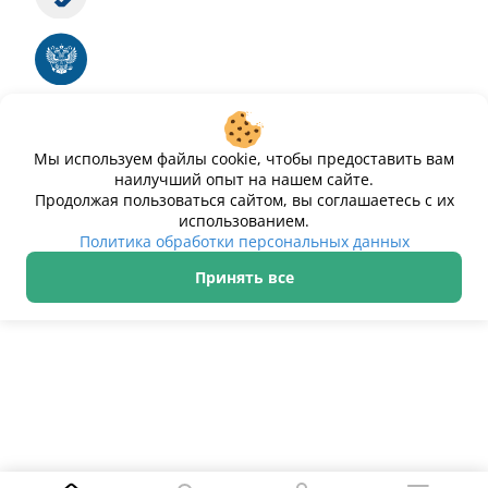
Номер свидетельства ЭЛ № ФС 77 - 88575
Единый реестр российских программ для
электронных вычислительных машин и баз
данных
Свидетельство № 2025612293 «Чистопар»
Мы используем файлы cookie, чтобы предоставить вам
наилучший опыт на нашем сайте.
Продолжая пользоваться сайтом, вы соглашаетесь с их
использованием.
Политика обработки персональных данных
Принять все
ИП Дурманов Дмитрий Юрьевич ИНН 233000143489
Политика обработки персональных данных
© 2021–2026 Чистопар