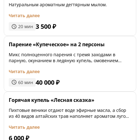
Натуральным ароматным дегтярным мылом.
Читать далее
3 500
₽
20
мин
Парение «Купеческое» на 2 персоны
Микс полноценного парения с тремя заходами в
парную, окунанием в ледяную купель, омовением
минеральной водичкой и помывкой
Читать далее
40 000
₽
60
мин
Горячая купель «Лесная сказка»
Пихтовые веники отдают воде эфирные масла, а сбор
из 40 видов алтайских трав наполняет ароматом лугов
и леса. Одновременная ванна и ингаляция очищает
Читать далее
тело от загрязнений, токсинов и шлаков. Кожа, волосы
напитываются лечебным травяным сбором.
6 000
₽