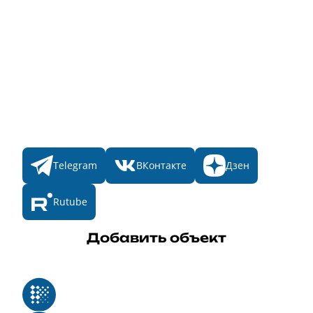
Главная
Пульс
Номинации
Участникам
Итоги 2025
Конкурсы
Мы в соц. сетях
Telegram
ВКонтакте
Дзен
Rutube
Добавить объект
Реестр российского программного обеспечения