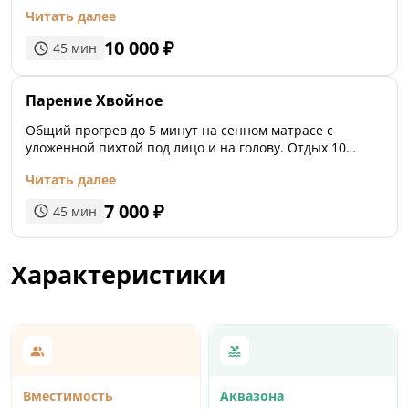
ледяной минеральной водой — наполняет каждую
Читать далее
клеточку организма бодростью и новой энергией.
Такая перезагрузка нужна любому жителю большого
10 000
₽
45
мин
города.
Парение Хвойное
Общий прогрев до 5 минут на сенном матрасе с
уложенной пихтой под лицо и на голову. Отдых 10
минут. Классическое парение дубовыми вениками с
Читать далее
проливанием минеральной водой 7-10 минут.
7 000
₽
45
мин
Характеристики
Вместимость
Аквазона