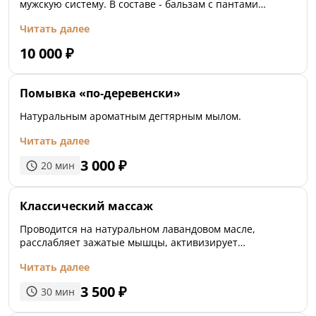
мужскую систему. В составе - бальзам с пантами
марала, женьшень, золотой корень, маралий корень,
Читать далее
красный корень, мужик-корень.
10 000
₽
Помывка «по-деревенски»
Натуральным ароматным дегтярным мылом.
Читать далее
3 000
₽
20
мин
Классический массаж
Проводится на натуральном лавандовом масле,
расслабляет зажатые мышцы, активизирует
лимфатическую систему.
Читать далее
3 500
₽
30
мин