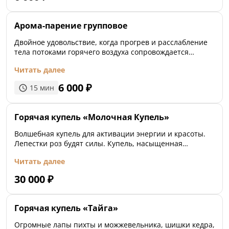
Арома-парение групповое
Двойное удовольствие, когда прогрев и расслабление
тела потоками горячего воздуха сопровождается
букетом запахов от арома-веников. Пар, насыщенный
Читать далее
ароматами горной мяты, багульника, эвкалипта и дуба,
активизирует обмен веществ и расслабляет нервную
6 000
₽
15
мин
систему.
Горячая купель «Молочная Купель»
Волшебная купель для активации энергии и красоты.
Лепестки роз будят силы. Купель, насыщенная
натуральным молоком и ароматизированная
Читать далее
ванильным маслом, расслабляет и уносит все заботы.
30 000
₽
Горячая купель «Тайга»
Огромные лапы пихты и можжевельника, шишки кедра,