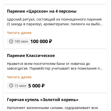
Парение «Царское» на 4 персоны
Царский ритуал, состоящий из полноценного парения
(3 захода в парилку), ароматерапии, пилинга на выбор
и купели «Лесная сказка» с 40 видами алтайских трав.
Читать далее
Целых 1,5 часа пользы для организма, услады тела и
очищения духа. Чередование релакса от горячего
100 000
₽
180
мин
ароматного пара, бодрящего холода пихтовых веников
и купели очищает мозг от лишних мыслей, растворяет
накопленные мышечные зажимы. Обновление и
Парение Классическое
перезагрузка — вот что нужно для того, чтобы
наполниться силами и идти снова покорять мир!
Нравится всем посетителям бани от новичка до
завсегдатая. Пармейстер учитывает все пожелания по
температурному режиму, силе и интенсивности
Читать далее
воздействия парения дубовыми вениками.
5 000
₽
15
мин
Горячая купель «Золотой корень»
Наполняет жизненными силами, оздоравливает всю