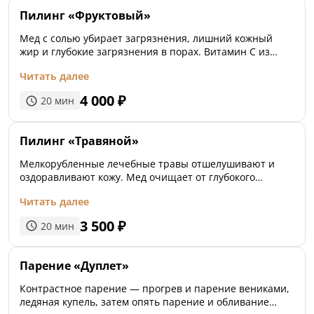
Пилинг «Фруктовый»
Мед с солью убирает загрязнения, лишний кожный
жир и глубокие загрязнения в порах. Витамин С из
натуральной клюквы осветляет и напитывает.
Читать далее
Завершает пилинг протирание свежим апельсином
или грейпфрутом, и фруктовые кислоты закрывают
4 000
₽
20
мин
поры.
Пилинг «Травяной»
Мелкорубленные лечебные травы отшелушивают и
оздоравливают кожу. Мед очищает от глубокого
загрязнения и питает.
Читать далее
3 500
₽
20
мин
Парение «Дуплет»
Контрастное парение — прогрев и парение вениками,
ледяная купель, затем опять парение и обливание