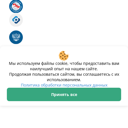
Российский союз туриндустрии
Роскомнадзор
Номер свидетельства ЭЛ № ФС 77 - 88575
Единый реестр российских программ для
электронных вычислительных машин и баз
данных
Свидетельство № 2025612293 «Чистопар»
Мы используем файлы cookie, чтобы предоставить вам
наилучший опыт на нашем сайте.
Продолжая пользоваться сайтом, вы соглашаетесь с их
использованием.
Политика обработки персональных данных
Принять все
ИП Дурманов Дмитрий Юрьевич ИНН 233000143489