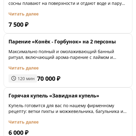
сосны плавают на поверхности и отдают воде и пару
все свои полезные эфирные масла. Хвойные деревья
Читать далее
восстанавливают, укрепляют иммунитет, очищают,
позволяют дышать полной грудью.
7 500
₽
Парение «Конёк - Горбунок» на 2 персоны
Максимально полный и омолаживающий банный
ритуал, включающий арома-парение с лаймом и
мятой, медовое парение в 4 руки березовым и
Читать далее
можжевельниковым вениками, душ из ледяной
высокогазированной минералки, отдых на сеновале,
70 000
₽
120
мин
где от запахов трав становится сладко на душе. Во
втором заходе
Горячая купель «Завидная купель»
Купель готовится для вас по нашему фирменному
рецепту: ветки пихты и можжевельника, багульника и
липы оздоравливают иммунную систему организма, а
Читать далее
живые цитрусовые фрукты придают нашему
«коктейлю» яркость и поднимают настроение.
6 000
₽