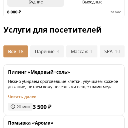
Будние
Выходные
8 000
₽
за час
Услуги для посетителей
Все
18
Парение
4
Массаж
1
SPA
10
Пилинг «Медовый+соль»
Нежно убираем ороговевшие клетки, улучшаем кожное
дыхание, питаем кожу полезными веществами меда.
Читать далее
3 500
₽
20
мин
Помывка «Арома»