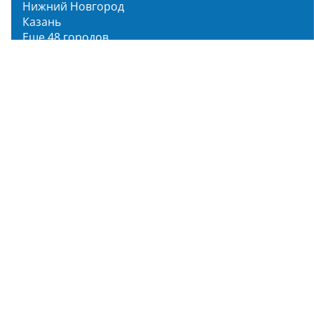
Нижний Новгород
Казань
Еще 48 городов
Чистопар Медиа
Главная
Новости
Статьи
Обзоры
Мероприятия
Народное голосование
О нас
О проекте
Описание функционала
Инструкция по эксплуатации
Полный список объектов
Для пользователя
Заявка на Народное голосование