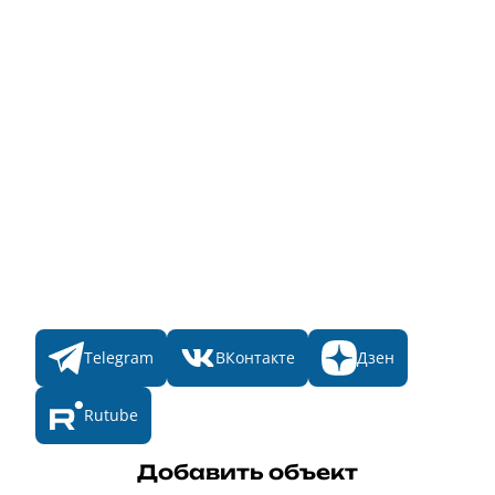
Для банного комплекса
Информация о стоимости
Народное голосование
Главная
Пульс
Номинации
Участникам
Итоги 2025
Конкурсы
Мы в соц. сетях
Telegram
ВКонтакте
Дзен
Rutube
Добавить объект