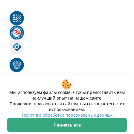
Реестр российского программного обеспечения
Российский союз туриндустрии
Роскомнадзор
Номер свидетельства ЭЛ № ФС 77 - 88575
Единый реестр российских программ для
электронных вычислительных машин и баз
данных
Свидетельство № 2025612293 «Чистопар»
Мы используем файлы cookie, чтобы предоставить вам
наилучший опыт на нашем сайте.
Продолжая пользоваться сайтом, вы соглашаетесь с их
использованием.
Политика обработки персональных данных
Принять все