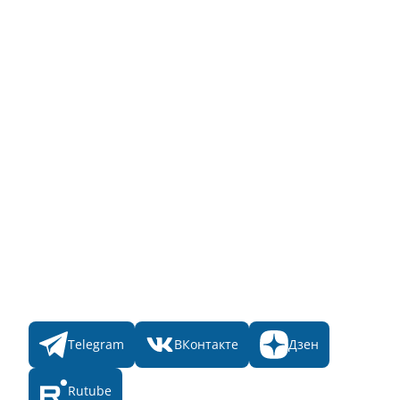
Полный список объектов
Для пользователя
Заявка на Народное голосование
Для банного комплекса
Информация о стоимости
Народное голосование
Главная
Пульс
Номинации
Участникам
Итоги 2025
Конкурсы
Мы в соц. сетях
Telegram
ВКонтакте
Дзен
Rutube