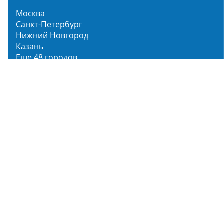
Москва
Санкт-Петербург
Нижний Новгород
Казань
Еще 48 городов
Чистопар Медиа
Главная
Новости
Статьи
Обзоры
Мероприятия
Народное голосование
О нас
О проекте
Описание функционала
Инструкция по эксплуатации