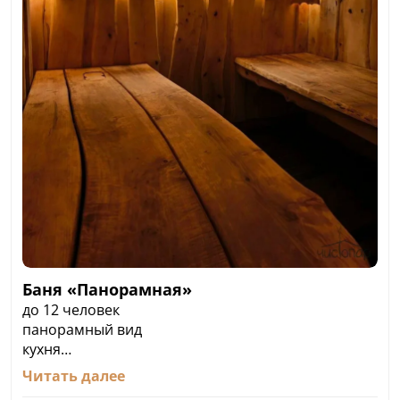
Баня «Панорамная»
до 12 человек
панорамный вид
кухня
Дровяная парная, 5 метров до моря, комната
Читать далее
отдыха 23 м² с панорамным видом. Имеется