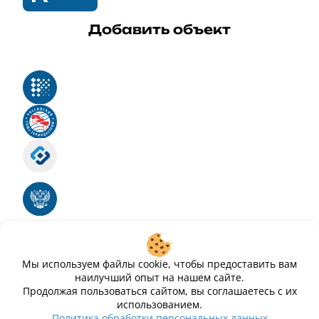
Добавить объект
Реестр российского программного обеспечения
Российский союз туриндустрии
Роскомнадзор
Номер свидетельства ЭЛ № ФС 77 - 88575
Единый реестр российских программ для
электронных вычислительных машин и баз
данных
Свидетельство № 2025612293 «Чистопар»
Мы используем файлы cookie, чтобы предоставить вам
наилучший опыт на нашем сайте.
Продолжая пользоваться сайтом, вы соглашаетесь с их
использованием.
Политика обработки персональных данных