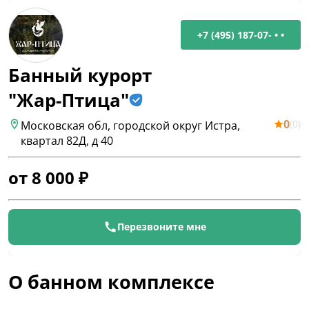
+7 (495) 187-07- • •
Банный курорт
"Жар-Птица"
0
(
0
)
Московская обл, городской округ Истра,
квартал 82Д, д 40
от
8 000
₽
Перезвоните мне
О банном комплексе