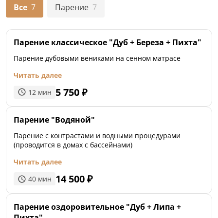
мангальная зона
Все
7
Парение
7
услуги личного повара
спальня 19 м²
массажный кабинет
Парение классическое "Дуб + Береза + Пихта"
комплект на 6 гостей: тапочки, шапки, полотенца,
простыни, халаты
Парение дубовыми вениками на сенном матрасе
Читать далее
5 750
₽
12
мин
Парение "Водяной"
Парение с контрастами и водными процедурами
(проводится в домах с бассейнами)
Читать далее
14 500
₽
40
мин
Парение оздоровительное "Дуб + Липа +
Пихта"