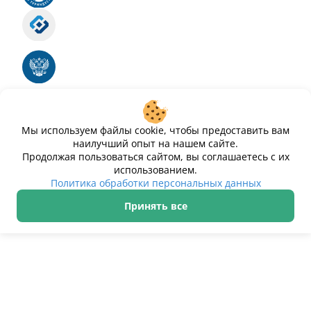
Роскомнадзор
Номер свидетельства ЭЛ № ФС 77 - 88575
Единый реестр российских программ для
электронных вычислительных машин и баз
данных
Свидетельство № 2025612293 «Чистопар»
Мы используем файлы cookie, чтобы предоставить вам
наилучший опыт на нашем сайте.
Продолжая пользоваться сайтом, вы соглашаетесь с их
использованием.
Политика обработки персональных данных
Принять все
ИП Дурманов Дмитрий Юрьевич ИНН 233000143489
Политика обработки персональных данных