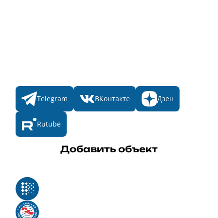
Пульс
Номинации
Участникам
Итоги 2025
Конкурсы
Мы в соц. сетях
Telegram
ВКонтакте
Дзен
Rutube
Добавить объект
Реестр российского программного обеспечения
Российский союз туриндустрии