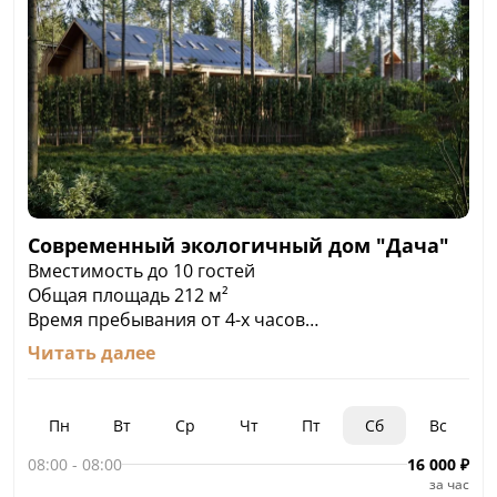
Современный экологичный дом "Дача"
Вместимость до 10 гостей
Общая площадь 212 м²
Время пребывания от 4-х часов
Читать далее
Интерьер cовременного экологичного дома
«Дачи» воплощает собой устоявшийся стереотип
– в душевный загородный дом словно привезли
Пн
Вт
Ср
Чт
Пт
Сб
Вс
из городских квартир ненужные вещи. Здесь есть
диван – чуть помятый, но вполне добротный;
08:00
-
08:00
16 000
₽
за час
десять стульев – все с разной обивкой, –