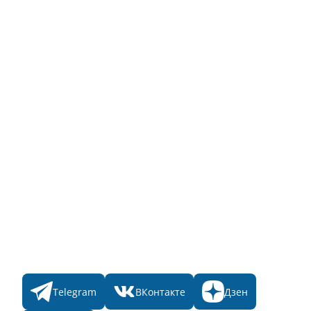
Инструкция по эксплуатации
Полный список объектов
Для пользователя
Заявка на Народное голосование
Для банного комплекса
Информация о стоимости
Народное голосование
Главная
Пульс
Номинации
Участникам
Итоги 2025
Конкурсы
Мы в соц. сетях
Telegram
ВКонтакте
Дзен