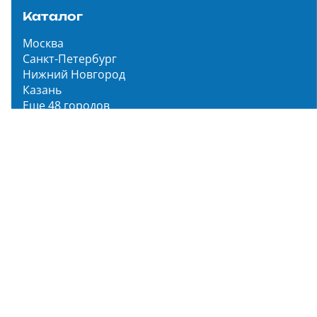
Каталог
Москва
Санкт-Петербург
Нижний Новгород
Казань
Еще 48 городов
Чистопар Медиа
Главная
Новости
Статьи
Обзоры
Мероприятия
Народное голосование
О нас
О проекте
Описание функционала