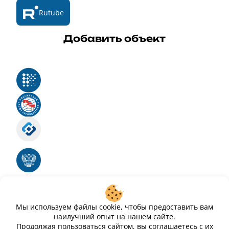
Rutube
Добавить объект
Реестр российского программного обеспечения
Российский союз туриндустрии
Роскомнадзор
Номер свидетельства ЭЛ № ФС 77 - 88575
Единый реестр российских программ для
электронных вычислительных машин и баз
данных
Свидетельство № 2025612293 «Чистопар»
Мы используем файлы cookie, чтобы предоставить вам
наилучший опыт на нашем сайте.
Продолжая пользоваться сайтом, вы соглашаетесь с их