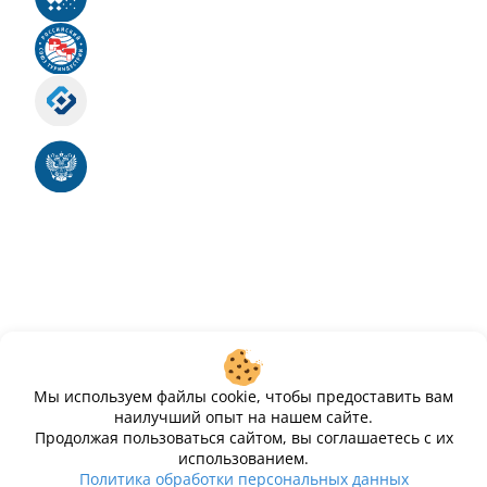
Российский союз туриндустрии
Роскомнадзор
Номер свидетельства ЭЛ № ФС 77 - 88575
Единый реестр российских программ для
электронных вычислительных машин и баз
данных
Свидетельство № 2025612293 «Чистопар»
Мы используем файлы cookie, чтобы предоставить вам
наилучший опыт на нашем сайте.
Продолжая пользоваться сайтом, вы соглашаетесь с их
использованием.
ИП Дурманов Дмитрий Юрьевич ИНН 233000143489
Политика обработки персональных данных