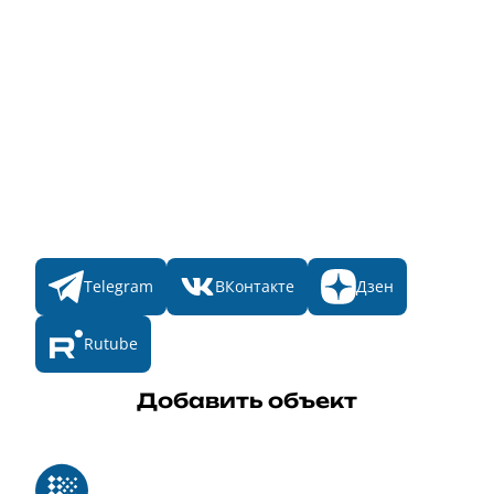
Народное голосование
Главная
Пульс
Номинации
Участникам
Итоги 2025
Конкурсы
Мы в соц. сетях
Telegram
ВКонтакте
Дзен
Rutube
Добавить объект
Реестр российского программного обеспечения