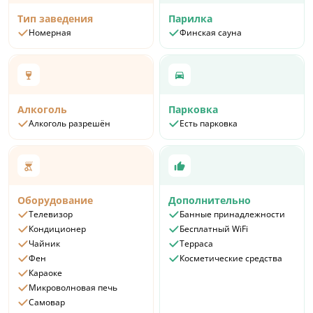
террасе.
Тип заведения
Парилка
В стоимость входит: Wi-Fi 50 Мбит, парковка 1
Номерная
Финская сауна
авто, постельное белье, уборка по графику,
таблетки для посудомоечной машины,
стиральный порошок, чай и кофе, соль и сахар,
туалетные принадлежности, тапочки
Стоимость: от 23 000 ₽ за 1 ночь
Алкоголь
Парковка
Алкоголь разрешён
Есть парковка
Оборудование
Дополнительно
Телевизор
Банные принадлежности
Кондиционер
Бесплатный WiFi
Чайник
Терраса
Фен
Косметические средства
Караоке
Микроволновая печь
Самовар