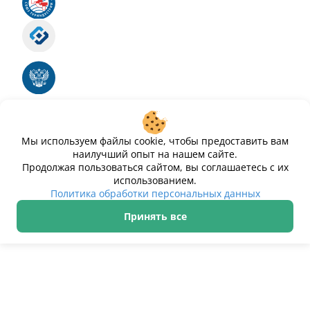
Российский союз туриндустрии
Роскомнадзор
Номер свидетельства ЭЛ № ФС 77 - 88575
Единый реестр российских программ для
электронных вычислительных машин и баз
данных
Свидетельство № 2025612293 «Чистопар»
Мы используем файлы cookie, чтобы предоставить вам
наилучший опыт на нашем сайте.
Продолжая пользоваться сайтом, вы соглашаетесь с их
использованием.
Политика обработки персональных данных
Принять все
ИП Дурманов Дмитрий Юрьевич ИНН 233000143489
Политика обработки персональных данных