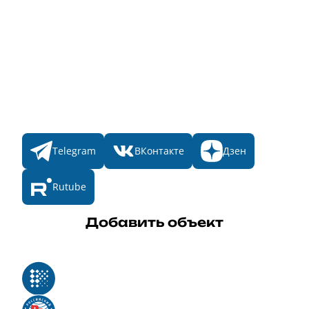
Главная
Пульс
Номинации
Участникам
Итоги 2025
Конкурсы
Мы в соц. сетях
Telegram
ВКонтакте
Дзен
Rutube
Добавить объект
Реестр российского программного обеспечения