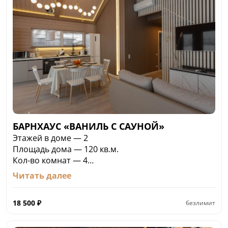
БАРНХАУС «ВАНИЛЬ С САУНОЙ»
Этажей в доме — 2
Площадь дома — 120 кв.м.
Кол-во комнат — 4
Кол-во спален — 3 (2 спальни и мансарда)
Читать далее
Кол-во спальных мест — 6 (кровать двуспальная 2
шт, кровать односпальная 2 шт)
18 500
₽
безлимит
Яркий, просторный и уютный Скандинавский
Барнхаус с оригинальным дизайном в нежных
светлых тонах с превосходным набором бытовой