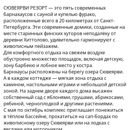
СЮВЕЯРВИ РЕЗОРТ — это пять современных
барнахаусов с сауной и купелью фурако,
расположенные всего в 20 километрах от Санкт-
Петербурга. Эти современные домики, созданные на
месте старинных финских хуторов неподалёку от
деревни Хиттолово, удивительно гармонируют с
живописным пейзажем.
Для комфортного отдыха на свежем воздухе
обустроено множество площадок, включая детскую,
зону барбекю и лобное место у костра.
Барнхаусы расположены на берегу озера Сювеярви.
А в каждом коттедже — мягкая зона отдыха с
камином, настольными играми и небольшой детской
зоной. На заднем дворе каждого дома высажен
собственный сад с яблонями, грушами, абрикосами,
рябиной, черноплодкой и другими растениями.
С мая по октябрь комплекс приглашает понежиться
в тёплом бассейне, прокатиться на сап-бордах по
живописному озеру Сювеярви или на лодках с
веслами или моторчиком.